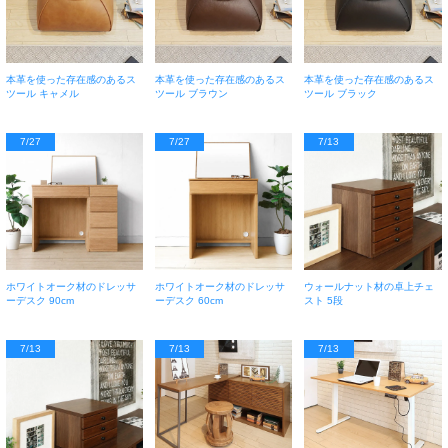
本革を使った存在感のあるス
本革を使った存在感のあるス
本革を使った存在感のあるス
ツール キャメル
ツール ブラウン
ツール ブラック
7/27
7/27
7/13
ホワイトオーク材のドレッサ
ホワイトオーク材のドレッサ
ウォールナット材の卓上チェ
ーデスク 90cm
ーデスク 60cm
スト 5段
7/13
7/13
7/13