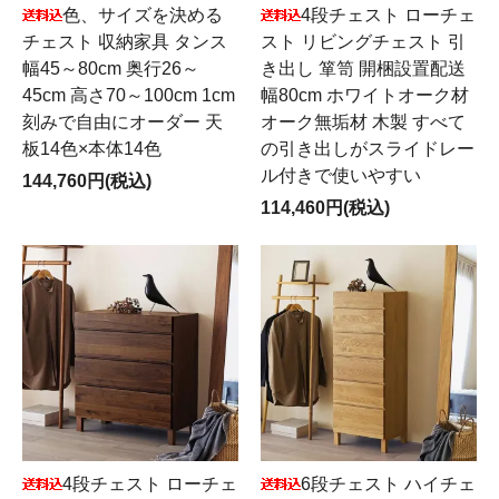
色、サイズを決める
4段チェスト ローチェ
チェスト 収納家具 タンス
スト リビングチェスト 引
幅45～80cm 奥行26～
き出し 箪笥 開梱設置配送
45cm 高さ70～100cm 1cm
幅80cm ホワイトオーク材
刻みで自由にオーダー 天
オーク無垢材 木製 すべて
板14色×本体14色
の引き出しがスライドレー
ル付きで使いやすい
144,760円(税込)
114,460円(税込)
4段チェスト ローチェ
6段チェスト ハイチェ