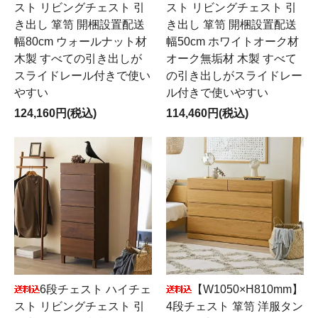
スト リビングチェスト 引
スト リビングチェスト 引
き出し 箪笥 開梱設置配送
き出し 箪笥 開梱設置配送
幅80cm ウォールナット材
幅50cm ホワイトオーク材
木製 すべての引き出しが
オーク無垢材 木製 すべて
スライドレール付きで使い
の引き出しがスライドレー
やすい
ル付きで使いやすい
124,160円(税込)
114,460円(税込)
6段チェスト ハイチェ
【W1050×H810mm】
スト リビングチェスト 引
4段チェスト 箪笥 洋服タン