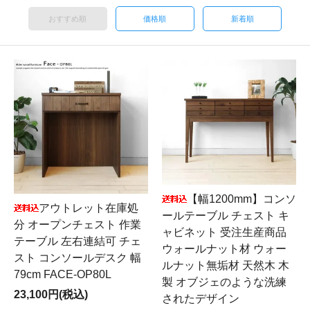
おすすめ順
価格順
新着順
【幅1200mm】コンソ
アウトレット在庫処
ールテーブル チェスト キ
分 オープンチェスト 作業
ャビネット 受注生産商品
テーブル 左右連結可 チェ
ウォールナット材 ウォー
スト コンソールデスク 幅
ルナット無垢材 天然木 木
79cm FACE-OP80L
製 オブジェのような洗練
23,100円(税込)
されたデザイン