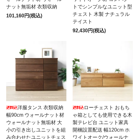
ナット無垢材 衣類収納
トでシンプルなユニット型
チェスト 木製 ナチュラル
101,160円(税込)
テイスト
92,430円(税込)
洋服タンス 衣類収納
ローチェスト おもち
幅90cm ウォールナット材
ゃ箱としても使用できる木
ウォールナット無垢材 大
製テレビ台 ユニット家具
小の引き出しユニットを組
開梱設置配送 幅120cm ホ
み合わせたユニットチェス
ワイトオーク/ウォールナ