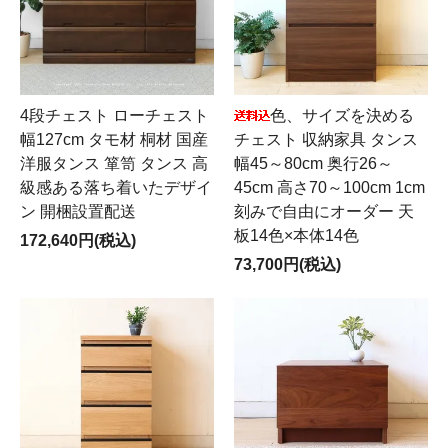
4段チェスト ローチェスト
色、サイズを決める
幅127cm タモ材 桐材 国産
チェスト 収納家具 タンス
洋服タンス 箪笥 タンス 高
幅45～80cm 奥行26～
級感ある落ち着いたデザイ
45cm 高さ70～100cm 1cm
ン 開梱設置配送
刻みで自由にオーダー 天
板14色×本体14色
172,640円(税込)
73,700円(税込)