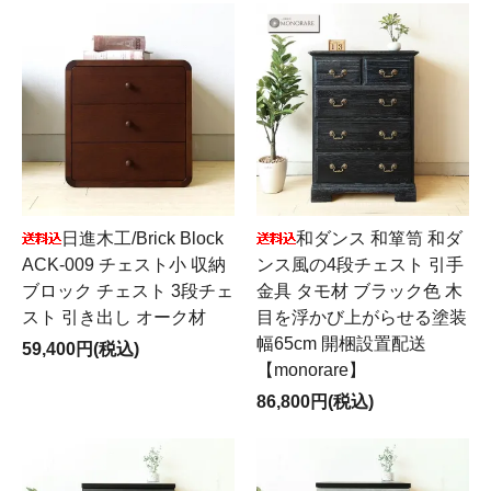
日進木工/Brick Block
和ダンス 和箪笥 和ダ
ACK-009 チェスト小 収納
ンス風の4段チェスト 引手
ブロック チェスト 3段チェ
金具 タモ材 ブラック色 木
スト 引き出し オーク材
目を浮かび上がらせる塗装
幅65cm 開梱設置配送
59,400円(税込)
【monorare】
86,800円(税込)