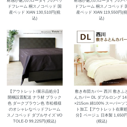
材感が魅力のロータイプのベッ
材感が魅力のロータイプのベ
ドフレーム 桐スノコベッド 国
ドフレーム 桐スノコベッド 
産ベッド XIAN
130,510円(税
産ベッド XIAN
119,550円(
込)
込)
【アウトレット/展示品処分】
敷き布団カバー 西川 敷きふ
開梱設置配送 ナラ材 ブラック
んカバー DL ダブルロング 14
色 ダークブラウン色 市松模様
×215cm 綿100% スーパーソ
のオシャレなベッドフレーム
ト加工【アウトレット在庫
スノコベッド ダブルサイズ VO
分】ベージュ 日本製
1,650
TOLE-D
99,225円(税込)
(税込)