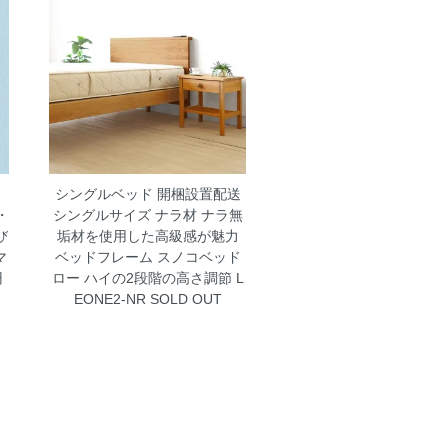
シングルベッド 開梱設置配送
・
シングルサイズ ナラ材 ナラ無
び
垢材を使用した高級感が魅力
マ
ベッドフレーム スノコベッド
円
ロー ハイの2段階の高さ調節 L
EONE2-NR
SOLD OUT