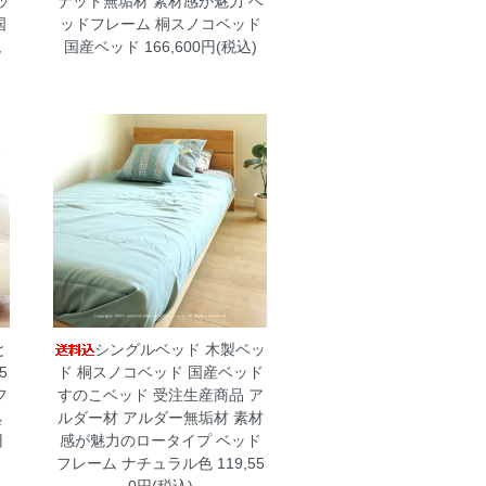
ッ
ナット無垢材 素材感が魅力 ベ
国
ッドフレーム 桐スノコベッド
税
国産ベッド
166,600円(税込)
と
シングルベッド 木製ベッ
5
ド 桐スノコベッド 国産ベッド
フ
すのこベッド 受注生産商品 ア
処
ルダー材 アルダー無垢材 素材
円
感が魅力のロータイプ ベッド
フレーム ナチュラル色
119,55
0円(税込)