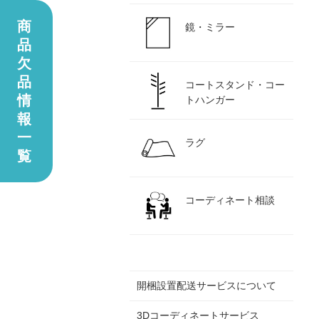
商
鏡・ミラー
品
欠
品
コートスタンド・コー
情
トハンガー
報
一
ラグ
覧
コーディネート相談
開梱設置配送サービスについて
3Dコーディネートサービス