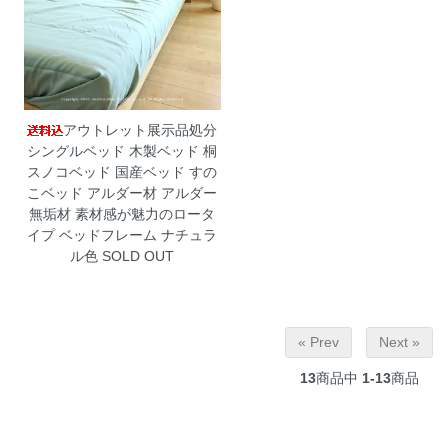
アウトレット展示品処分
シングルベッド 木製ベッド 桐
スノコベッド 国産ベッド すの
こベッド アルダー材 アルダー
無垢材 素材感が魅力のロータ
イプ ベッドフレーム ナチュラ
ル色
SOLD OUT
« Prev
Next »
13
商品中
1-13
商品