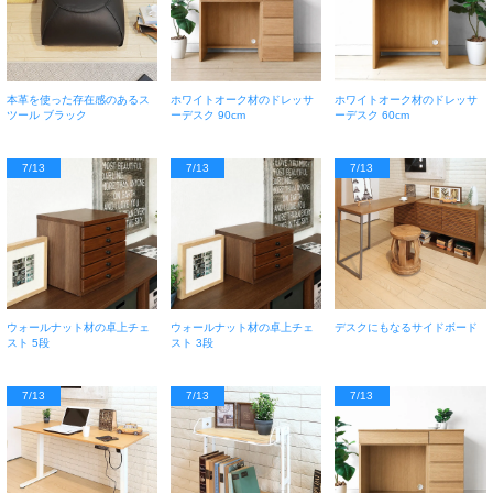
本革を使った存在感のあるス
ホワイトオーク材のドレッサ
ホワイトオーク材のドレッサ
ツール ブラック
ーデスク 90cm
ーデスク 60cm
7/13
7/13
7/13
ウォールナット材の卓上チェ
ウォールナット材の卓上チェ
デスクにもなるサイドボード
スト 5段
スト 3段
7/13
7/13
7/13