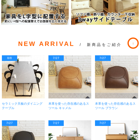
NEW ARRIVAL
/ 新商品をご紹介
8/8
7/27
7/27
セラミック天板のダイニング
本革を使った存在感のあるス
本革を使った存在感のあるス
テーブル
ツール キャメル
ツール ブラウン
7/27
7/27
7/27