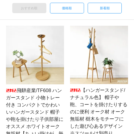
おすすめ順
価格順
新着順
【ハンガースタンド/
飛騨産業/TF608 ハン
ナチュラル色】 帽子や
ガースタンド 小物トレー
鞄、コートを掛けたりする
付き コンパクトでかわい
のに便利 オーク材 オーク
いハンガースタンド 帽子
無垢材 樹木をモチーフに
や鞄を掛けたり子供部屋に
した遊び心あるデザイン
オススメ ホワイトオーク
※スツールは別売り
無垢材【ちょい掛けが、毎