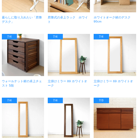
暮らしに取り入れたい「昇降
昇降式の卓上ラック ホワイ
ホワイトオーク材のデスク
90cm
デスク」
ト
7/4
7/4
7/4
ウォールナット材の卓上チェ
立掛けミラー 89 ホワイトオ
立掛けミラー 69 ホワイトオ
スト 5段
ーク
ーク
7/4
7/4
7/3