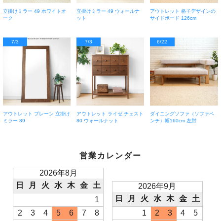
立掛けミラー 49 ホワイトオ
立掛けミラー 49 ウォールナ
アウトレット 格子デザインの
ーク
ット
サイドボード 126cm
7/3
7/3
6/22
アウトレット プレーン 立掛け
アウトレット ライゼ チェスト
ダイニングソファ（ソファベ
ミラー 89
80 ウォールナット
ンチ）幅160cm 左肘
営業カレンダー
2026年8月
日
月
火
水
木
金
土
2026年9月
日
月
火
水
木
金
土
1
2
3
4
5
6
7
8
1
2
3
4
5