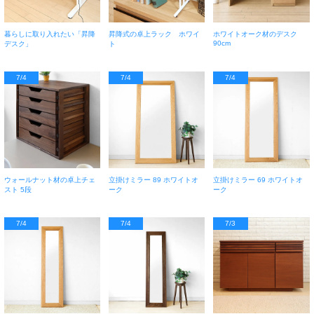
暮らしに取り入れたい「昇降
昇降式の卓上ラック ホワイ
ホワイトオーク材のデスク
90cm
デスク」
ト
7/4
7/4
7/4
ウォールナット材の卓上チェ
立掛けミラー 89 ホワイトオ
立掛けミラー 69 ホワイトオ
スト 5段
ーク
ーク
7/4
7/4
7/3