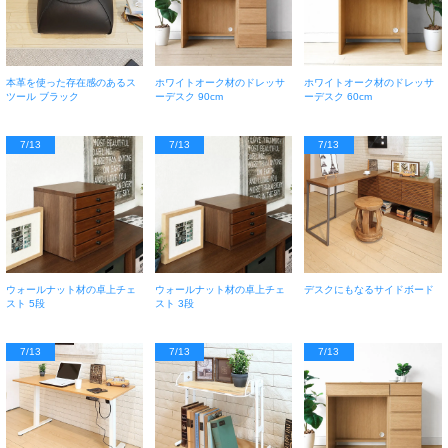
本革を使った存在感のあるス
ホワイトオーク材のドレッサ
ホワイトオーク材のドレッサ
ツール ブラック
ーデスク 90cm
ーデスク 60cm
7/13
7/13
7/13
ウォールナット材の卓上チェ
ウォールナット材の卓上チェ
デスクにもなるサイドボード
スト 5段
スト 3段
7/13
7/13
7/13