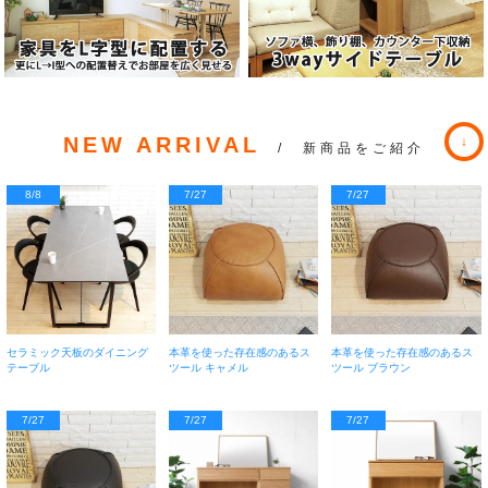
NEW ARRIVAL
/ 新商品をご紹介
8/8
7/27
7/27
セラミック天板のダイニング
本革を使った存在感のあるス
本革を使った存在感のあるス
テーブル
ツール キャメル
ツール ブラウン
7/27
7/27
7/27