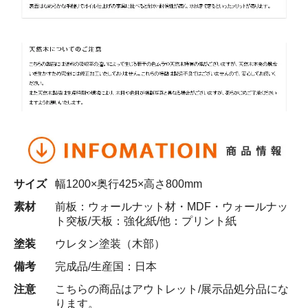
サイズ
幅1200×奥行425×高さ800mm
素材
前板：ウォールナット材・MDF・ウォールナッ
ト突板/天板：強化紙/他：プリント紙
塗装
ウレタン塗装（木部）
備考
完成品/生産国：日本
注意
こちらの商品はアウトレット/展示品処分品にな
ります。