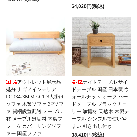
64,020円(税込)
アウトレット展示品
ナイトテーブル サイ
処分 ナガノインテリア
ドテーブル 国産 日本製 ウ
LC034-3M MP-CL 3人掛け
ォールナット オーク ハー
ソファ 木製ソファ 3Pソフ
ドメープル ブラックチェ
ァ 開梱設置配送 メープル
リー 無垢材 天然木 木製テ
材 メープル無垢材 木製フ
ーブル シンプルで使いや
レーム カバーリングソフ
すい 引き出し付き
ァー 国産ソファ
38,410円(税込)