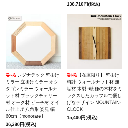
138,710円(税込)
レグナテック 壁掛け
【在庫限り】 壁掛け
ミラー 立掛けミラー オク
時計 ウォールナット材 無
タゴンミラー ウォールナ
垢材 木製 6樹種の木材をミ
ット材 ブラックチェリー
ックスしたカラフルで優し
材 オーク材 ビーチ材 オイ
げなデザイン MOUNTAIN-
ル仕上げ 八角形 姿見 幅
CLOCK
60cm【monorare】
15,400円(税込)
36,380円(税込)