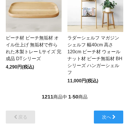
ビーチ材 ビーチ無垢材 オ
ラダーシェルフ マガジン
イル仕上げ 無垢材で作ら
シェルフ 幅40cm 高さ
れた木製トレー Lサイズ 完
120cm ビーチ材 ウォール
成品 DTシリーズ
ナット材 ビーチ無垢材 BH
シリーズ ハンガーシェル
4,290円(税込)
フ
11,000円(税込)
1211
1
50
商品中
-
商品
戻る
次へ