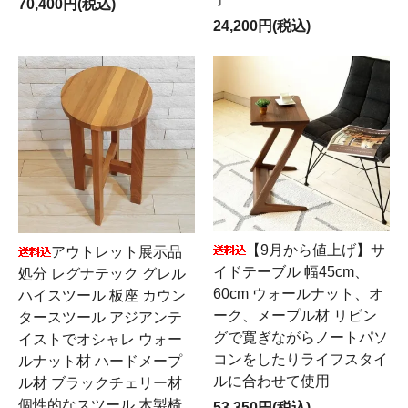
70,400円(税込)
24,200円(税込)
【9月から値上げ】サ
アウトレット展示品
イドテーブル 幅45cm、
処分 レグナテック グレル
60cm ウォールナット、オ
ハイスツール 板座 カウン
ーク、メープル材 リビン
タースツール アジアンテ
グで寛ぎながらノートパソ
イストでオシャレ ウォー
コンをしたりライフスタイ
ルナット材 ハードメープ
ルに合わせて使用
ル材 ブラックチェリー材
個性的なスツール 木製椅
53,350円(税込)