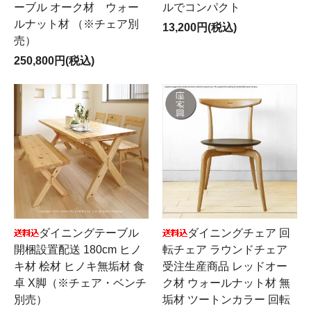
ーブル オーク材 ウォー
ルでコンパクト
ルナット材 （※チェア別
13,200円(税込)
売）
250,800円(税込)
ダイニングテーブル
ダイニングチェア 回
開梱設置配送 180cm ヒノ
転チェア ラウンドチェア
キ材 桧材 ヒノキ無垢材 食
受注生産商品 レッドオー
卓 X脚（※チェア・ベンチ
ク材 ウォールナット材 無
別売）
垢材 ツートンカラー 回転