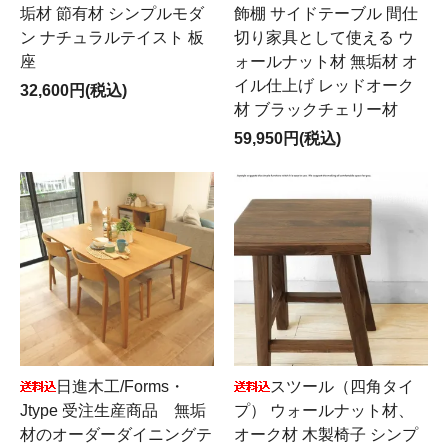
垢材 節有材 シンプルモダ
飾棚 サイドテーブル 間仕
ン ナチュラルテイスト 板
切り家具として使える ウ
座
ォールナット材 無垢材 オ
イル仕上げ レッドオーク
32,600円(税込)
材 ブラックチェリー材
59,950円(税込)
日進木工/Forms・
スツール（四角タイ
Jtype 受注生産商品 無垢
プ） ウォールナット材、
材のオーダーダイニングテ
オーク材 木製椅子 シンプ