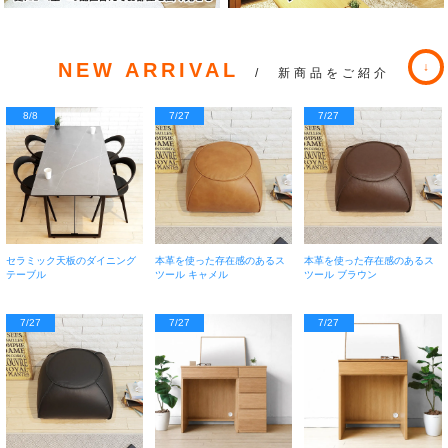
NEW ARRIVAL
/ 新商品をご紹介
8/8
7/27
7/27
セラミック天板のダイニング
本革を使った存在感のあるス
本革を使った存在感のあるス
テーブル
ツール キャメル
ツール ブラウン
7/27
7/27
7/27