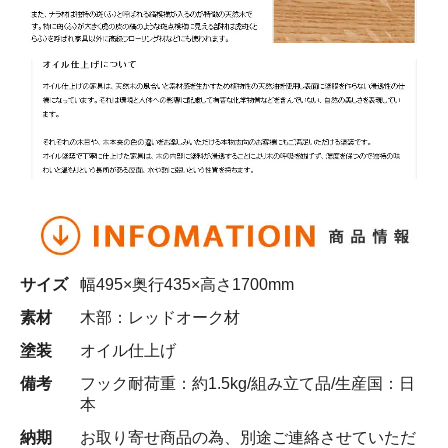
サイズ
幅495×奥行435×高さ1700mm
素材
木部：レッドオーク材
塗装
オイル仕上げ
備考
フック耐荷重：約1.5kg/組み立て品/生産国：日
本
納期
お取り寄せ商品の為、別途ご連絡させていただ