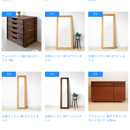
デスク」
ト
7/4
7/4
7/4
ウォールナット材の卓上チェ
立掛けミラー 89 ホワイトオ
立掛けミラー 69 ホワイトオ
スト 5段
ーク
ーク
7/4
7/4
7/3
立掛けミラー 49 ホワイトオ
立掛けミラー 49 ウォールナ
アウトレット 格子デザインの
ーク
ット
サイドボード 126cm