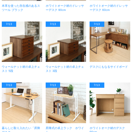
本革を使った存在感のあるス
ホワイトオーク材のドレッサ
ホワイトオーク材のドレッサ
ツール ブラック
ーデスク 90cm
ーデスク 60cm
7/13
7/13
7/13
ウォールナット材の卓上チェ
ウォールナット材の卓上チェ
デスクにもなるサイドボード
スト 5段
スト 3段
7/13
7/13
7/13
暮らしに取り入れたい「昇降
昇降式の卓上ラック ホワイ
ホワイトオーク材のデスク
90cm