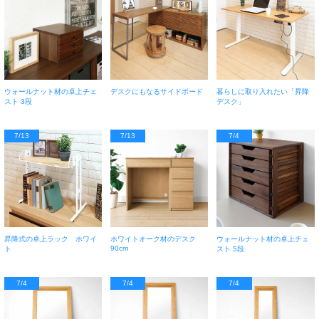
ウォールナット材の卓上チェ
デスクにもなるサイドボード
暮らしに取り入れたい「昇降
スト 3段
デスク」
7/13
7/13
7/4
昇降式の卓上ラック ホワイ
ホワイトオーク材のデスク
ウォールナット材の卓上チェ
90cm
ト
スト 5段
7/4
7/4
7/4