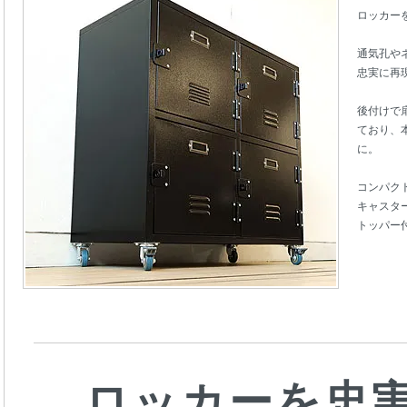
ロッカー
通気孔や
忠実に再
後付けで
ており、
に。
コンパク
キャスタ
トッパー
ロッカーを忠