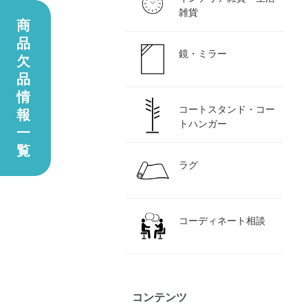
雑貨
商
品
鏡・ミラー
欠
品
情
コートスタンド・コー
報
トハンガー
一
覧
ラグ
コーディネート相談
コンテンツ