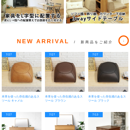
NEW ARRIVAL
/ 新商品をご紹介
7/27
7/27
7/27
本革を使った存在感のあるス
本革を使った存在感のあるス
本革を使った存在感のあるス
ツール キャメル
ツール ブラウン
ツール ブラック
7/27
7/27
7/13