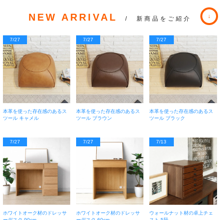
NEW ARRIVAL
/ 新商品をご紹介
7/27
7/27
7/27
本革を使った存在感のあるス
本革を使った存在感のあるス
本革を使った存在感のあるス
ツール キャメル
ツール ブラウン
ツール ブラック
7/27
7/27
7/13
ホワイトオーク材のドレッサ
ホワイトオーク材のドレッサ
ウォールナット材の卓上チェ
ーデスク 90cm
ーデスク 60cm
スト 5段