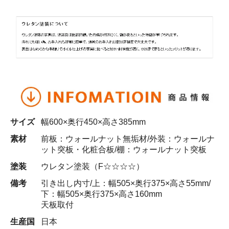
サイズ
幅600×奥行450×高さ385mm
素材
前板：ウォールナット無垢材/外装：ウォールナ
ット突板・化粧合板/棚：ウォールナット突板
塗装
ウレタン塗装（F☆☆☆☆）
備考
引き出し内寸/上：幅505×奥行375×高さ55mm/
下：幅505×奥行375×高さ160mm
天板取付
生産国
日本