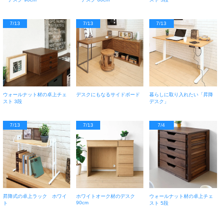
7/13
7/13
7/13
ウォールナット材の卓上チェ
デスクにもなるサイドボード
暮らしに取り入れたい「昇降
スト 3段
デスク」
7/13
7/13
7/4
昇降式の卓上ラック ホワイ
ホワイトオーク材のデスク
ウォールナット材の卓上チェ
90cm
ト
スト 5段