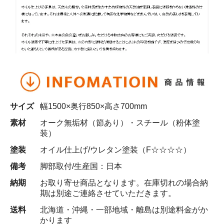
サイズ
幅1500×奥行850×高さ700mm
素材
オーク無垢材（節あり）・スチール（粉体塗
装）
塗装
オイル仕上げ/ウレタン塗装（F☆☆☆☆）
備考
脚部取付/生産国：日本
納期
お取り寄せ商品となります。在庫切れの場合納
期は別途ご連絡させていただきます。
送料
北海道・沖縄・一部地域・離島は別途料金がか
かります