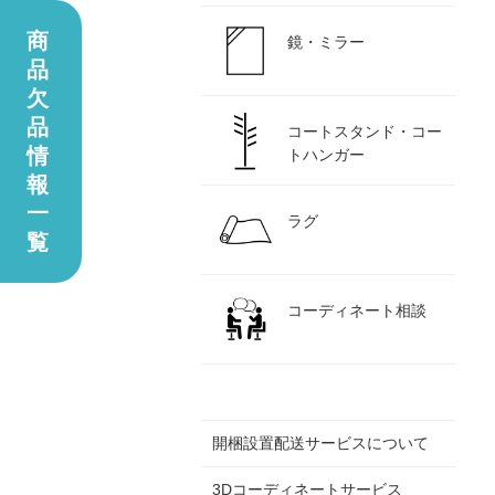
商
鏡・ミラー
品
欠
品
コートスタンド・コー
情
トハンガー
報
一
ラグ
覧
コーディネート相談
開梱設置配送サービスについて
3Dコーディネートサービス