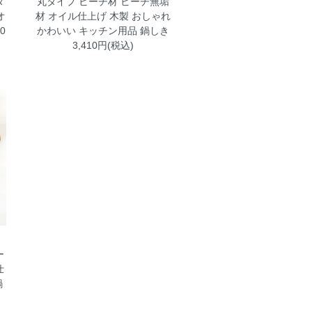
タ
丸タイプ ビーチ材 ビーチ無垢
オ
材 オイル仕上げ 木製 おしゃれ
0
かわいい キッチン用品 鍋しき
3,410円(税込)
ド
ー
仕
鍋