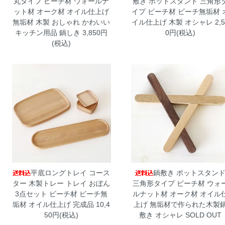
丸タイプ ビーチ材 ウォールナ
敷き ポットスタンド 三角形
ット材 オーク材 オイル仕上げ
イプ ビーチ材 ビーチ無垢材 
無垢材 木製 おしゃれ かわいい
イル仕上げ 木製 オシャレ
2,5
キッチン用品 鍋しき
3,850円
0円(税込)
(税込)
平底ロングトレイ コース
鍋敷き ポットスタン
ター 木製トレー トレイ おぼん
三角形タイプ ビーチ材 ウォ
3点セット ビーチ材 ビーチ無
ルナット材 オーク材 オイル
垢材 オイル仕上げ 完成品
10,4
上げ 無垢材で作られた木製
50円(税込)
敷き オシャレ
SOLD OUT