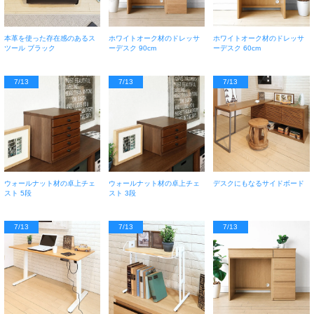
本革を使った存在感のあるス
ホワイトオーク材のドレッサ
ホワイトオーク材のドレッサ
ツール ブラック
ーデスク 90cm
ーデスク 60cm
7/13
7/13
7/13
ウォールナット材の卓上チェ
ウォールナット材の卓上チェ
デスクにもなるサイドボード
スト 5段
スト 3段
7/13
7/13
7/13