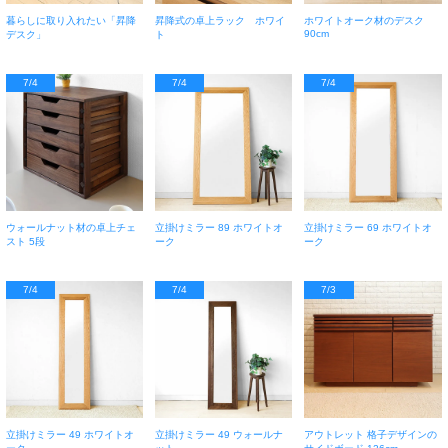
暮らしに取り入れたい「昇降
昇降式の卓上ラック ホワイ
ホワイトオーク材のデスク
90cm
デスク」
ト
7/4
7/4
7/4
ウォールナット材の卓上チェ
立掛けミラー 89 ホワイトオ
立掛けミラー 69 ホワイトオ
スト 5段
ーク
ーク
7/4
7/4
7/3
立掛けミラー 49 ホワイトオ
立掛けミラー 49 ウォールナ
アウトレット 格子デザインの