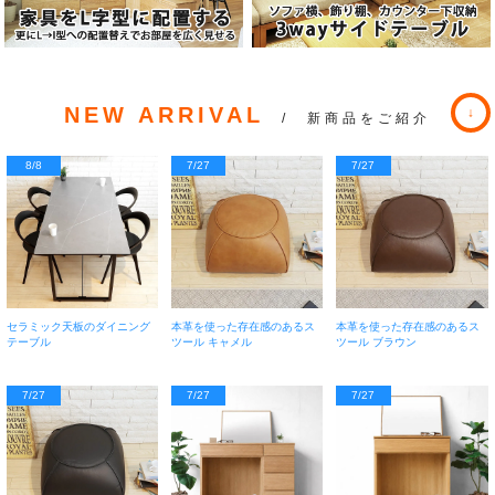
NEW ARRIVAL
/ 新商品をご紹介
8/8
7/27
7/27
セラミック天板のダイニング
本革を使った存在感のあるス
本革を使った存在感のあるス
テーブル
ツール キャメル
ツール ブラウン
7/27
7/27
7/27