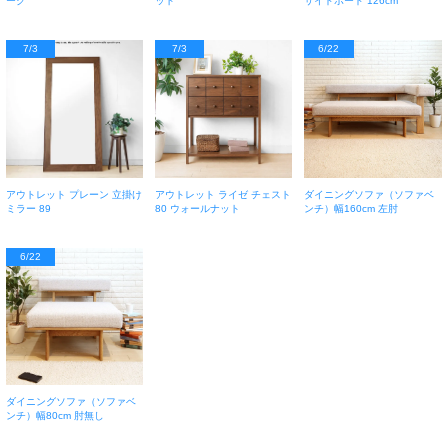
ーク
ット
サイドボード 126cm
7/3
7/3
6/22
アウトレット プレーン 立掛け
アウトレット ライゼ チェスト
ダイニングソファ（ソファベ
ミラー 89
80 ウォールナット
ンチ）幅160cm 左肘
6/22
ダイニングソファ（ソファベ
ンチ）幅80cm 肘無し