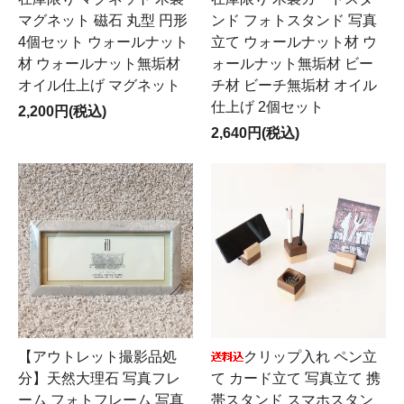
マグネット 磁石 丸型 円形
ンド フォトスタンド 写真
4個セット ウォールナット
立て ウォールナット材 ウ
材 ウォールナット無垢材
ォールナット無垢材 ビー
オイル仕上げ マグネット
チ材 ビーチ無垢材 オイル
仕上げ 2個セット
2,200円(税込)
2,640円(税込)
【アウトレット撮影品処
クリップ入れ ペン立
分】天然大理石 写真フレ
て カード立て 写真立て 携
ーム フォトフレーム 写真
帯スタンド スマホスタン