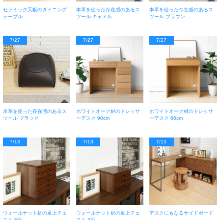
セラミック天板のダイニング
本革を使った存在感のあるス
本革を使った存在感のあるス
テーブル
ツール キャメル
ツール ブラウン
7/27
7/27
7/27
本革を使った存在感のあるス
ホワイトオーク材のドレッサ
ホワイトオーク材のドレッサ
ツール ブラック
ーデスク 90cm
ーデスク 60cm
7/13
7/13
7/13
ウォールナット材の卓上チェ
ウォールナット材の卓上チェ
デスクにもなるサイドボード
スト 5段
スト 3段