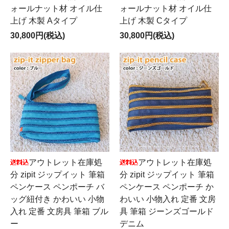
ォールナット材 オイル仕
ォールナット材 オイル仕
上げ 木製 Aタイプ
上げ 木製 Cタイプ
30,800円(税込)
30,800円(税込)
アウトレット在庫処
アウトレット在庫処
分 zipit ジップイット 筆箱
分 zipit ジップイット 筆箱
ペンケース ペンポーチ バ
ペンケース ペンポーチ か
ッグ紐付き かわいい 小物
わいい 小物入れ 定番 文房
入れ 定番 文房具 筆箱 ブル
具 筆箱 ジーンズゴールド
ー
デニム