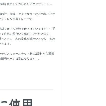
垢材を使用して作られたアクセサリートレ
腕時計、指輪、アクセサリーなどの集いにオ
オシャレな木製トレーです。
垢材をオイル塗装で仕上げていますので、手
よく自然の風合いを感じていただけます。
過とともに、木の変化が味わいとなり、深み
いきます。
ーチ材とウォールナット材の2素材から選択
（販売ページは別になります）。
に使用