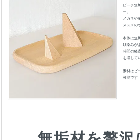
ビーチ無
ー。
メガネや
ススメの
本体は無
馴染みが
時間の経
を増して
素材はビ
可能です
無垢材を贅沢