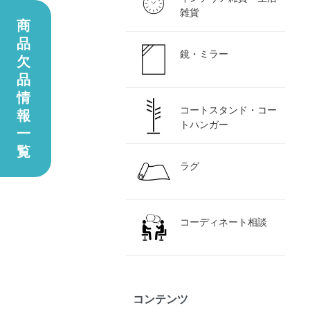
雑貨
商
品
鏡・ミラー
欠
品
情
コートスタンド・コー
報
トハンガー
一
覧
ラグ
コーディネート相談
コンテンツ