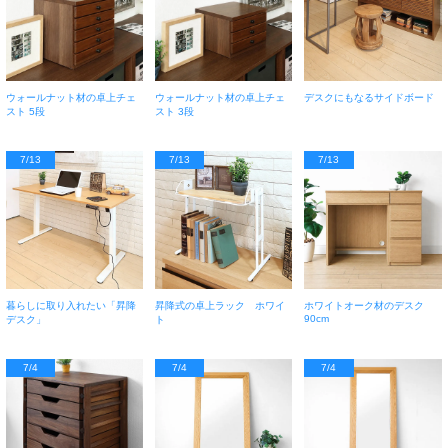
ウォールナット材の卓上チェ
ウォールナット材の卓上チェ
デスクにもなるサイドボード
スト 5段
スト 3段
7/13
7/13
7/13
暮らしに取り入れたい「昇降
昇降式の卓上ラック ホワイ
ホワイトオーク材のデスク
90cm
デスク」
ト
7/4
7/4
7/4