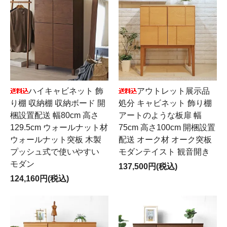
ハイキャビネット 飾
アウトレット展示品
り棚 収納棚 収納ボード 開
処分 キャビネット 飾り棚
梱設置配送 幅80cm 高さ
アートのような板扉 幅
129.5cm ウォールナット材
75cm 高さ100cm 開梱設置
ウォールナット突板 木製
配送 オーク材 オーク突板
プッシュ式で使いやすい
モダンテイスト 観音開き
モダン
137,500円(税込)
124,160円(税込)