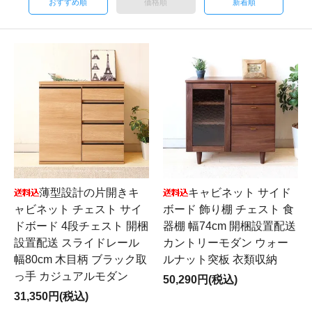
おすすめ順
価格順
新着順
薄型設計の片開きキ
キャビネット サイド
ャビネット チェスト サイ
ボード 飾り棚 チェスト 食
ドボード 4段チェスト 開梱
器棚 幅74cm 開梱設置配送
設置配送 スライドレール
カントリーモダン ウォー
幅80cm 木目柄 ブラック取
ルナット突板 衣類収納
っ手 カジュアルモダン
50,290円(税込)
31,350円(税込)