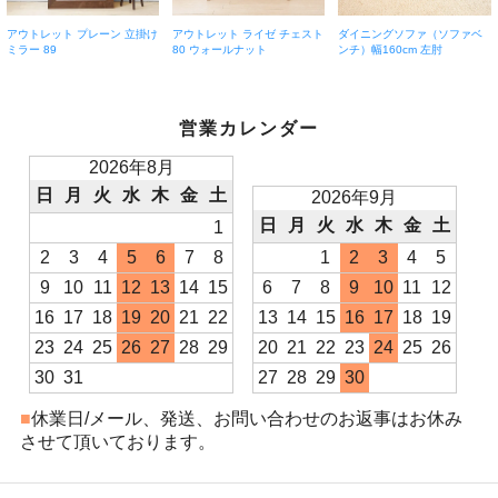
アウトレット プレーン 立掛け
アウトレット ライゼ チェスト
ダイニングソファ（ソファベ
ミラー 89
80 ウォールナット
ンチ）幅160cm 左肘
営業カレンダー
2026年8月
日
月
火
水
木
金
土
2026年9月
日
月
火
水
木
金
土
1
2
3
4
5
6
7
8
1
2
3
4
5
9
10
11
12
13
14
15
6
7
8
9
10
11
12
16
17
18
19
20
21
22
13
14
15
16
17
18
19
23
24
25
26
27
28
29
20
21
22
23
24
25
26
30
31
27
28
29
30
■
休業日/メール、発送、お問い合わせのお返事はお休み
させて頂いております。