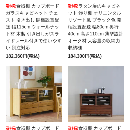
食器棚 カップボード
ラタン扉のキャビネ
ガラスキャビネット チェ
ット 飾り棚 オリエンタル
スト 引き出し 開梱設置配
リゾート風 ブラック色 開
送 幅115cm ウォールナッ
梱設置配送 幅80cm 奥行
ト材 木製 引き出しがスラ
40cm 高さ110cm 薄型設計
イドレール付きで使いやす
オーク材 大容量の収納力
い 別注対応
収納棚
182,360円(税込)
184,300円(税込)
食器棚 カップボード
食器棚 カップボード