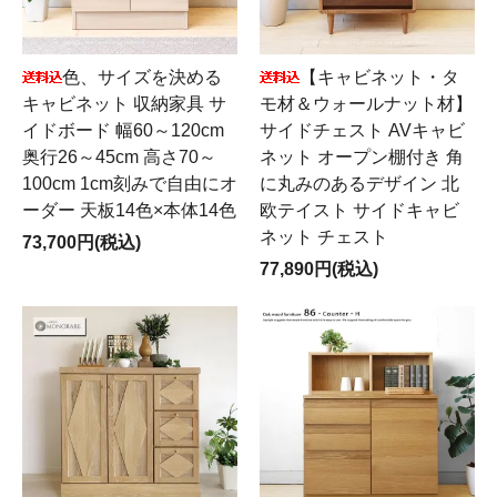
色、サイズを決める
【キャビネット・タ
キャビネット 収納家具 サ
モ材＆ウォールナット材】
イドボード 幅60～120cm
サイドチェスト AVキャビ
奥行26～45cm 高さ70～
ネット オープン棚付き 角
100cm 1cm刻みで自由にオ
に丸みのあるデザイン 北
ーダー 天板14色×本体14色
欧テイスト サイドキャビ
ネット チェスト
73,700円(税込)
77,890円(税込)