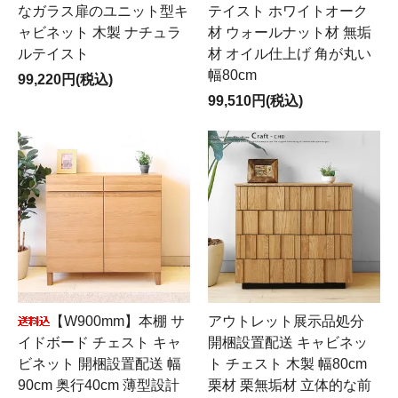
なガラス扉のユニット型キ
テイスト ホワイトオーク
ャビネット 木製 ナチュラ
材 ウォールナット材 無垢
ルテイスト
材 オイル仕上げ 角が丸い
幅80cm
99,220円(税込)
99,510円(税込)
【W900mm】本棚 サ
アウトレット展示品処分
イドボード チェスト キャ
開梱設置配送 キャビネッ
ビネット 開梱設置配送 幅
ト チェスト 木製 幅80cm
90cm 奥行40cm 薄型設計
栗材 栗無垢材 立体的な前