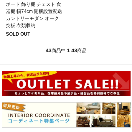
ボード 飾り棚 チェスト 食
器棚 幅74cm 開梱設置配送
カントリーモダン オーク
突板 衣類収納
SOLD OUT
43
1
43
商品中
-
商品