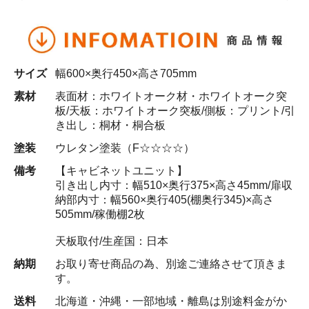
サイズ
幅600×奥行450×高さ705mm
素材
表面材：ホワイトオーク材・ホワイトオーク突
板/天板：ホワイトオーク突板/側板：プリント/引
き出し：桐材・桐合板
塗装
ウレタン塗装（F☆☆☆☆）
備考
【キャビネットユニット】
引き出し内寸：幅510×奥行375×高さ45mm/扉収
納部内寸：幅560×奥行405(棚奥行345)×高さ
505mm/稼働棚2枚
天板取付/生産国：日本
納期
お取り寄せ商品の為、別途ご連絡させて頂きま
す。
送料
北海道・沖縄・一部地域・離島は別途料金がか