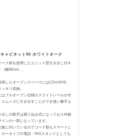
キャビネット90 ホワイトオーク
オーク材を使用したユニット型引き出し付キ
（幅90cm）。
採用したオープンスペースにはCDやDVD、
スッキリ収納。
にはフルオープン仕様のスライドレールが付
、スムーズに引き出すことができ使い勝手も
き出しの取手は堀り込み式になっており外観
ザインの一部になっています。
天板に付いているのでコード類もスマートに
、ロータイプの電話・FAXスタンドとしても