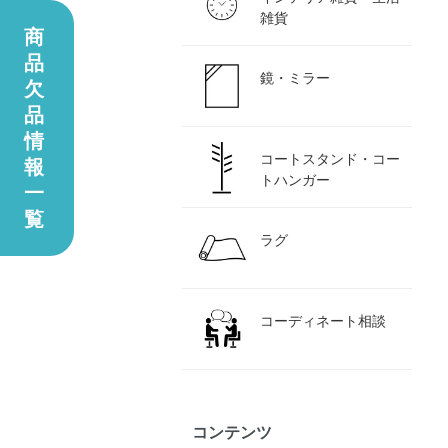
雑貨
商
品
鏡・ミラー
欠
品
情
コートスタンド・コー
報
トハンガー
一
覧
ラグ
コーディネート相談
コンテンツ