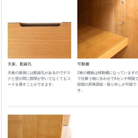
天板、配線孔
可動棚
天板の後側には配線孔があるのでデス
2枚の棚板は移動棚になっています
クと壁の間に隙間が空いてなくてもコ
で仕舞う物に合わせて6センチ間隔で
ードを通すことができます。
段階の昇降調節・取り外しが可能で
す。