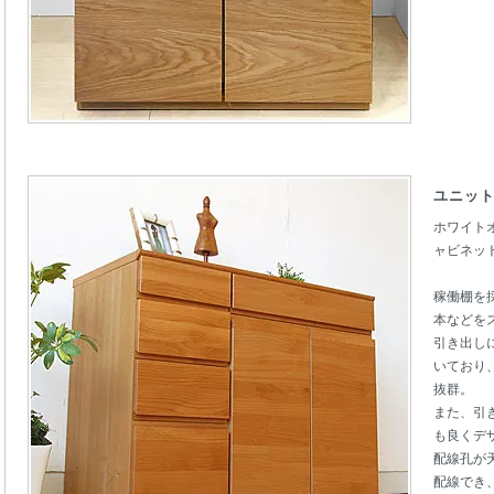
ユニット
ホワイト
ャビネット
稼働棚を
本などを
引き出し
いており
抜群。
また、引
も良くデ
配線孔が
配線でき