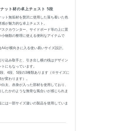
ナット材の卓上チェスト 5段
ナット無垢材を贅沢に使用した落ち着いた色
材感が魅力的な卓上チェスト。
デスクカウンター、サイドボード等の上に置
や小物類の整理に使える便利なアイテムで
はA4が横向きに入る使い易いサイズ設計。
彫り込み取手と、引き出し横の桟はデザイン
ントにもなっています。
3段、4段、5段の3種類あります（※サイズに
額が変わります）。
や白太、赤身が入った部材を使用しており、
出したかのような無骨な風合いが感じられま
真には一部サイズ違いの製品を使用していま