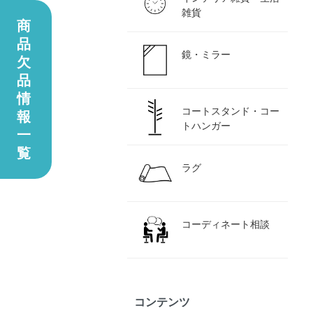
雑貨
商
品
鏡・ミラー
欠
品
情
コートスタンド・コー
報
トハンガー
一
覧
ラグ
コーディネート相談
コンテンツ