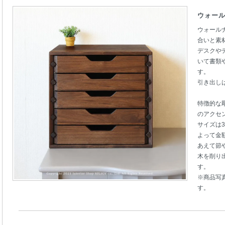
ウォール
ウォール
合いと素
デスクや
いて書類
す。
引き出し
特徴的な
のアクセ
サイズは
よって金
あえて節
木を削り
す。
※商品写
す。