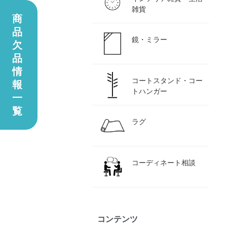
雑貨
商
品
鏡・ミラー
欠
品
情
コートスタンド・コー
報
トハンガー
一
覧
ラグ
コーディネート相談
コンテンツ