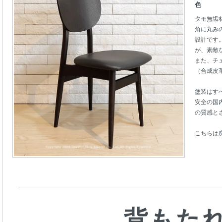
色
タモ無垢
角に丸み
設計です
が、素敵
また、チ
（合成皮
塗装はす
安全の国
の質感と
こちらは
背もた