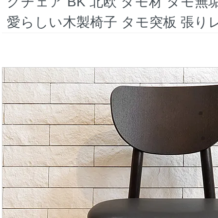
グチェア BK 北欧 タモ材 タモ
愛らしい木製椅子 タモ突板 張り