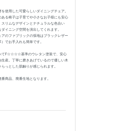
材を使用した可愛らしいダイニングチェア。
のある椅子は子育てや小さなお子様にも安心
。スリムなデザインとナチュラルな色合い
なダイニング空間を演出してくれます。
ェアのファブリックの張地はブラックレザー
革）でお手入れも簡単です。
べてF☆☆☆☆基準のウレタン塗装で、安心
内生産。丁寧に磨きあげているので優しい木
さらっとした肌触りが感じられます。
廃番商品、廃番生地となります。
れ