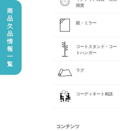
雑貨
商
品
鏡・ミラー
欠
品
情
コートスタンド・コー
報
トハンガー
一
覧
ラグ
コーディネート相談
コンテンツ