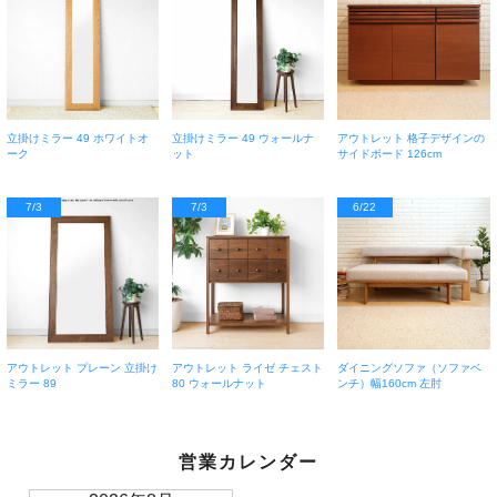
立掛けミラー 49 ホワイトオ
立掛けミラー 49 ウォールナ
アウトレット 格子デザインの
ーク
ット
サイドボード 126cm
7/3
7/3
6/22
アウトレット プレーン 立掛け
アウトレット ライゼ チェスト
ダイニングソファ（ソファベ
ミラー 89
80 ウォールナット
ンチ）幅160cm 左肘
営業カレンダー