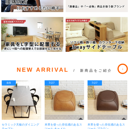
NEW ARRIVAL
/ 新商品をご紹介
8/8
7/27
7/27
セラミック天板のダイニング
本革を使った存在感のあるス
本革を使った存在感のあるス
テーブル
ツール キャメル
ツール ブラウン