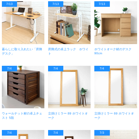
7/13
7/13
7/13
暮らしに取り入れたい「昇降
昇降式の卓上ラック ホワイ
ホワイトオーク材のデスク
90cm
デスク」
ト
7/4
7/4
7/4
ウォールナット材の卓上チェ
立掛けミラー 89 ホワイトオ
立掛けミラー 69 ホワイトオ
スト 5段
ーク
ーク
7/4
7/4
7/3