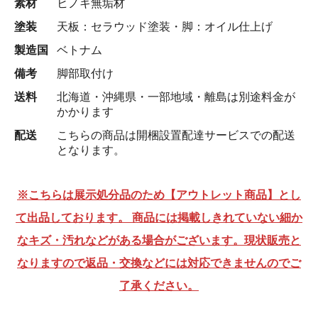
素材
ヒノキ無垢材
塗装
天板：セラウッド塗装・脚：オイル仕上げ
製造国
ベトナム
備考
脚部取付け
送料
北海道・沖縄県・一部地域・離島は別途料金が
かかります
配送
こちらの商品は開梱設置配達サービスでの配送
となります。
※こちらは展示処分品のため【アウトレット商品】とし
て出品しております。 商品には掲載しきれていない細か
なキズ・汚れなどがある場合がございます。現状販売と
なりますので返品・交換などには対応できませんのでご
了承ください。