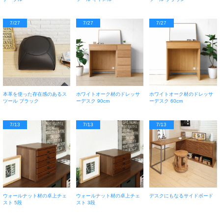
7/27
7/27
7/27
本革を使った存在感のあるス
ホワイトオーク材のドレッサ
ホワイトオーク材のドレッサ
ツール ブラック
ーデスク 90cm
ーデスク 60cm
7/13
7/13
7/13
ウォールナット材の卓上チェ
ウォールナット材の卓上チェ
デスクにもなるサイドボード
スト 5段
スト 3段