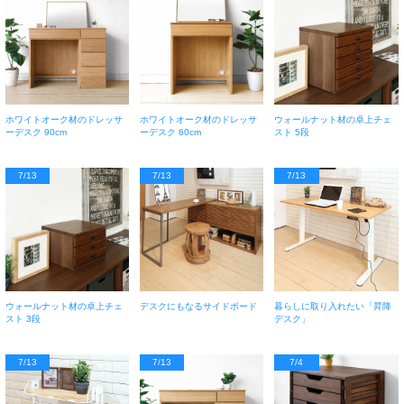
ホワイトオーク材のドレッサ
ホワイトオーク材のドレッサ
ウォールナット材の卓上チェ
ーデスク 90cm
ーデスク 60cm
スト 5段
7/13
7/13
7/13
ウォールナット材の卓上チェ
デスクにもなるサイドボード
暮らしに取り入れたい「昇降
スト 3段
デスク」
7/13
7/13
7/4