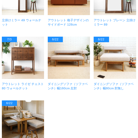
立掛けミラー 49 ウォールナ
アウトレット 格子デザインの
アウトレット プレーン 立掛け
ット
サイドボード 126cm
ミラー 89
7/3
6/22
6/22
アウトレット ライゼ チェスト
ダイニングソファ（ソファベ
ダイニングソファ（ソファベ
80 ウォールナット
ンチ）幅160cm 左肘
ンチ）幅80cm 肘無し
6/22