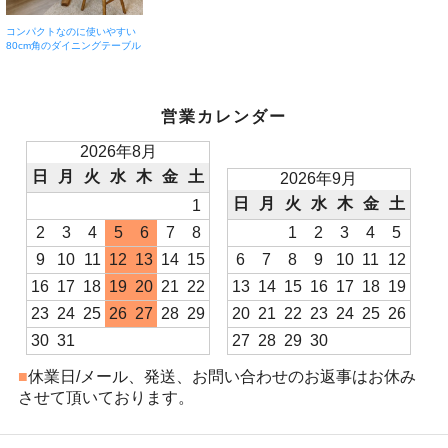
コンパクトなのに使いやすい
80cm角のダイニングテーブル
営業カレンダー
2026年8月
日
月
火
水
木
金
土
2026年9月
日
月
火
水
木
金
土
1
2
3
4
5
6
7
8
1
2
3
4
5
9
10
11
12
13
14
15
6
7
8
9
10
11
12
16
17
18
19
20
21
22
13
14
15
16
17
18
19
23
24
25
26
27
28
29
20
21
22
23
24
25
26
30
31
27
28
29
30
■
休業日/メール、発送、お問い合わせのお返事はお休み
させて頂いております。