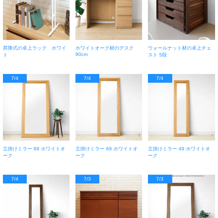
昇降式の卓上ラック ホワイ
ホワイトオーク材のデスク
ウォールナット材の卓上チェ
90cm
ト
スト 5段
7/4
7/4
7/4
立掛けミラー 89 ホワイトオ
立掛けミラー 69 ホワイトオ
立掛けミラー 49 ホワイトオ
ーク
ーク
ーク
7/4
7/3
7/3