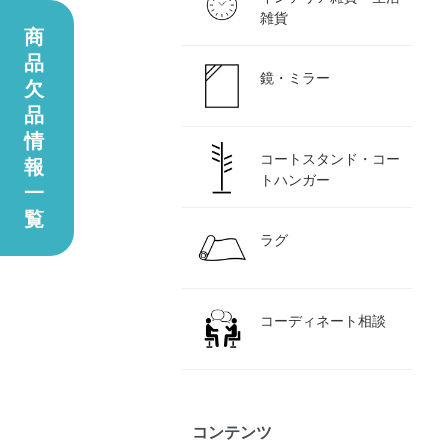
雑貨
商
品
鏡・ミラー
欠
品
情
コートスタンド・コー
報
トハンガー
一
覧
ラグ
コーディネート相談
コンテンツ