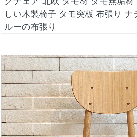
グチェア 北欧 タモ材 タモ無垢
しい木製椅子 タモ突板 布張り 
ルーの布張り