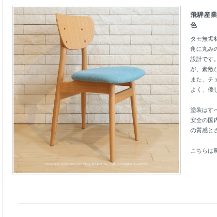
飛騨産業
色
タモ無垢
角に丸み
設計です
が、素敵
また、チ
よく、優
塗装はす
安全の国
の質感と
こちらは