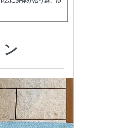
ルムに身体が沿う為、ゆ
ョン