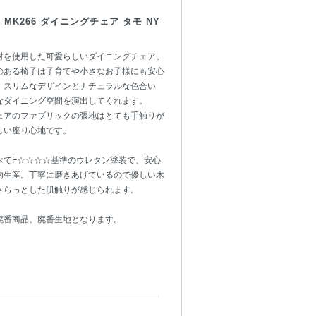
 MK266 ダイニングチェア タモ NY
材を使用した可愛らしいダイニングチェア。
のある椅子は子育てや小さなお子様にも安心
。スリムなデザインとナチュラルな色合い
なダイニング空間を演出してくれます。
ェアのファブリックの張地はとても手触りが
しい座り心地です。
べてF☆☆☆☆基準のウレタン塗装で、安心
内生産。丁寧に磨きあげているので優しい木
さらっとした肌触りが感じられます。
廃番商品、廃番生地となります。