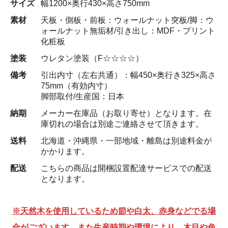
サイズ
幅1200×奥行430×高さ750mm
素材
天板・側板・前板：ウォールナット突板/脚：ウ
ォールナット無垢材/引き出し：MDF・プリント
化粧板
塗装
ウレタン塗装（F☆☆☆☆）
備考
引出内寸（左右共通）：幅450×奥行き325×高さ
75mm（有効内寸）
脚部取付/生産国：日本
納期
メーカー在庫品（お取り寄せ）となります。在
庫切れの場合は別途ご連絡させて頂きます。
送料
北海道・沖縄県・一部地域・離島は別途料金が
かかります。
配送
こちらの商品は開梱設置配達サービスでの配送
となります。
※天然木を使用しているため節や白太、赤身などでる場
合がございます。また生産時期や環境により、木目や色