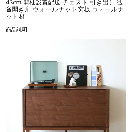
43cm 開梱設置配送 チェスト 引き出し 観
音開き扉 ウォールナット突板 ウォールナ
ット材
商品説明