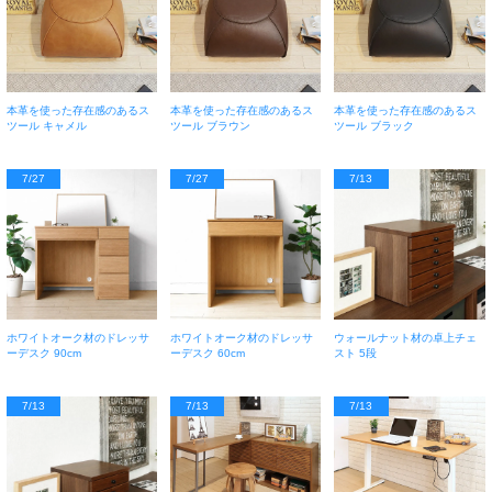
本革を使った存在感のあるス
本革を使った存在感のあるス
本革を使った存在感のあるス
ツール キャメル
ツール ブラウン
ツール ブラック
7/27
7/27
7/13
ホワイトオーク材のドレッサ
ホワイトオーク材のドレッサ
ウォールナット材の卓上チェ
ーデスク 90cm
ーデスク 60cm
スト 5段
7/13
7/13
7/13