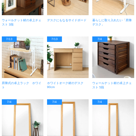
ウォールナット材の卓上チェ
デスクにもなるサイドボード
暮らしに取り入れたい「昇降
スト 3段
デスク」
7/13
7/13
7/4
昇降式の卓上ラック ホワイ
ホワイトオーク材のデスク
ウォールナット材の卓上チェ
90cm
ト
スト 5段
7/4
7/4
7/4