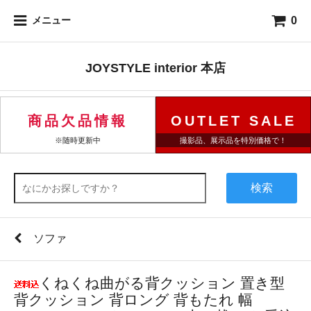
0
メニュー
JOYSTYLE interior 本店
商品欠品情報
OUTLET SALE
※随時更新中
撮影品、展示品を特別価格で！
検索
ソファ
くねくね曲がる背クッション 置き型
背クッション 背ロング 背もたれ 幅