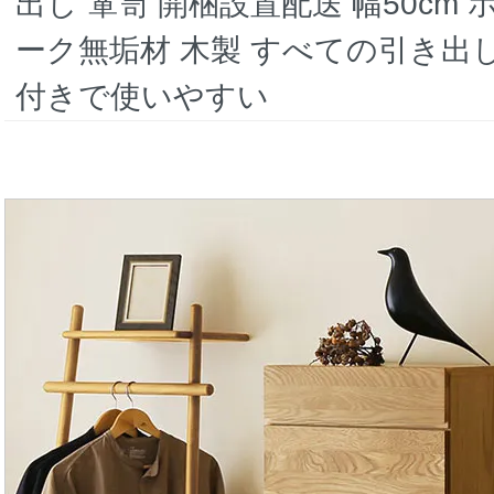
出し 箪笥 開梱設置配送 幅50cm
ーク無垢材 木製 すべての引き出
付きで使いやすい