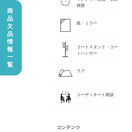
雑貨
商
品
鏡・ミラー
欠
品
情
コートスタンド・コー
報
トハンガー
一
覧
ラグ
コーディネート相談
コンテンツ