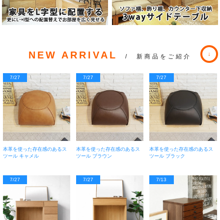
NEW ARRIVAL
/ 新商品をご紹介
7/27
7/27
7/27
本革を使った存在感のあるス
本革を使った存在感のあるス
本革を使った存在感のあるス
ツール キャメル
ツール ブラウン
ツール ブラック
7/27
7/27
7/13