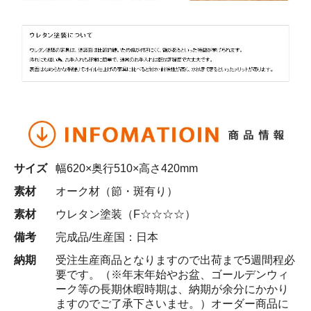
サイズ
幅620×奥行510×高さ420mm
素材
オーク材（節・斑有り）
素材
ウレタン塗装（F☆☆☆☆）
備考
完成品/生産国：日本
納期
受注生産商品となりますので出荷まで5週間程必
要です。（※年末年始やお盆、ゴールデンウィ
ーク等の長期休暇時期は、納期が余分にかかり
ますのでご了承下さいませ。）オーダー商品に