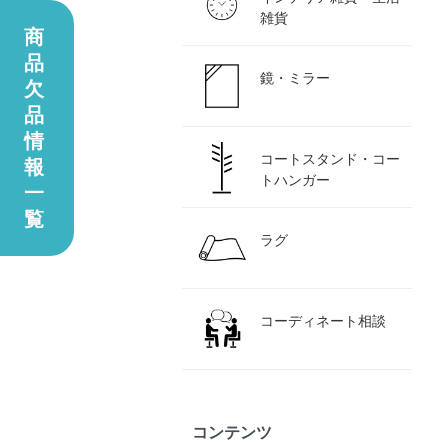
雑貨
商
品
鏡・ミラー
欠
品
情
コートスタンド・コー
報
トハンガー
一
覧
ラグ
コーディネート相談
コンテンツ