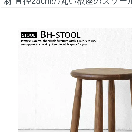
材 直径28cmの丸い板座のスツー