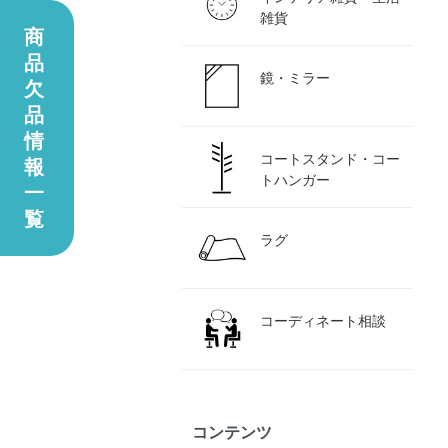
雑貨
商
品
鏡・ミラー
欠
品
情
コートスタンド・コー
報
トハンガー
一
覧
ラグ
コーディネート相談
コンテンツ