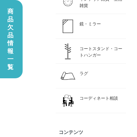
雑貨
商
品
鏡・ミラー
欠
品
情
コートスタンド・コー
報
トハンガー
一
覧
ラグ
コーディネート相談
コンテンツ