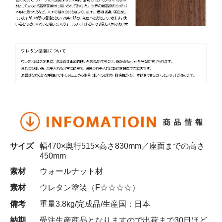
サイズ
幅470×奥行515×高さ830mm／座面までの高さ
450mm
素材
ウォールナット材
素材
ウレタン塗装（F☆☆☆☆）
備考
重量3.8kg/完成品/生産国：日本
納期
受注生産商品となりますので出荷まで30日ほど