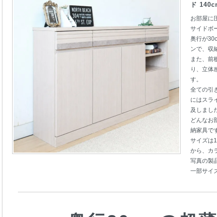
ド 140
お部屋に
サイドボ
奥行が3
ンで、収
また、前
り、立体
す。
全ての引
にはスラ
及しまし
どんなお
納家具で
サイズは10
から、カ
写真の製品
一部サイ