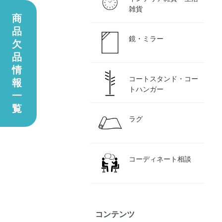
雑貨
商
品
鏡・ミラー
欠
品
情
コートスタンド・コー
報
トハンガー
一
覧
ラグ
コーディネート相談
コンテンツ