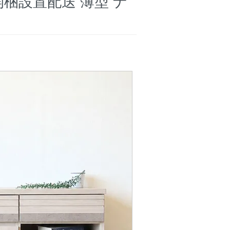
 開梱設置配送 薄型 ナ