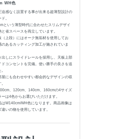
cm WH色
圧迫感なく設置する事が出来る超薄型設計の
ード。
0cmという薄型時代に合わせたスリムデザイ
納と省スペースを両立しています。
板（上段）にはオーク無垢材を使用してお
感のあるカッティング加工が施されていま
き出しにスライドレールを採用し、天板上部
イドコンセントを完備。使い勝手の良さを追
た。
部屋にも合わせやすい都会的なデザインの収
す。
0cm、120cm、140cm、160cmの4サイズ
ラーは4色からお選びいただけます。
はW140cm/WH色になります。商品画像は
ズ違いの物を使用しています。