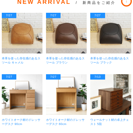
NEW ARRIVAL
/ 新商品をご紹介
7/27
7/27
7/27
本革を使った存在感のあるス
本革を使った存在感のあるス
本革を使った存在感のあるス
ツール キャメル
ツール ブラウン
ツール ブラック
7/27
7/27
7/13
ホワイトオーク材のドレッサ
ホワイトオーク材のドレッサ
ウォールナット材の卓上チェ
ーデスク 90cm
ーデスク 60cm
スト 5段