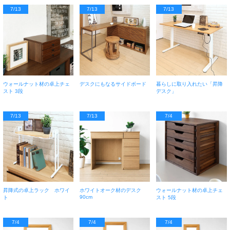
7/13
7/13
7/13
ウォールナット材の卓上チェ
デスクにもなるサイドボード
暮らしに取り入れたい「昇降
スト 3段
デスク」
7/13
7/13
7/4
昇降式の卓上ラック ホワイ
ホワイトオーク材のデスク
ウォールナット材の卓上チェ
90cm
ト
スト 5段
7/4
7/4
7/4