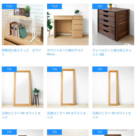
7/13
7/13
7/4
昇降式の卓上ラック ホワイ
ホワイトオーク材のデスク
ウォールナット材の卓上チェ
90cm
ト
スト 5段
7/4
7/4
7/4
立掛けミラー 89 ホワイトオ
立掛けミラー 69 ホワイトオ
立掛けミラー 49 ホワイトオ
ーク
ーク
ーク
7/4
7/3
7/3