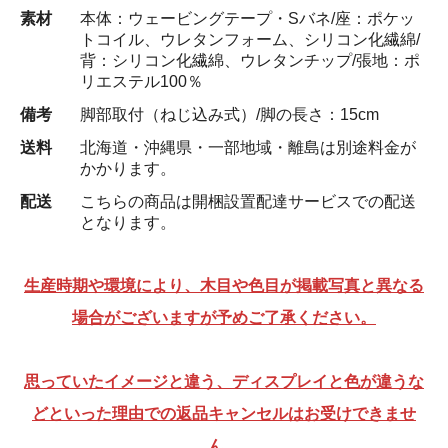
素材
本体：ウェービングテープ・Sバネ/座：ポケッ
トコイル、ウレタンフォーム、シリコン化繊綿/
背：シリコン化繊綿、ウレタンチップ/張地：ポ
リエステル100％
備考
脚部取付（ねじ込み式）/脚の長さ：15cm
送料
北海道・沖縄県・一部地域・離島は別途料金が
かかります。
配送
こちらの商品は開梱設置配達サービスでの配送
となります。
生産時期や環境により、木目や色目が掲載写真と異なる
場合がございますが予めご了承ください。
思っていたイメージと違う、ディスプレイと色が違うな
どといった理由での返品キャンセルはお受けできませ
ん。