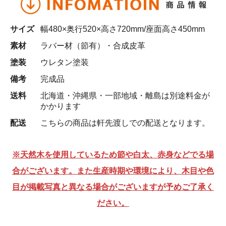
サイズ
幅480×奥行520×高さ720mm/座面高さ450mm
素材
ラバー材（節有）・合成皮革
塗装
ウレタン塗装
備考
完成品
送料
北海道・沖縄県・一部地域・離島は別途料金が
かかります
配送
こちらの商品は軒先渡しでの配送となります。
※天然木を使用しているため節や白太、赤身などでる場
合がございます。また生産時期や環境により、木目や色
目が掲載写真と異なる場合がございますが予めご了承く
ださい。