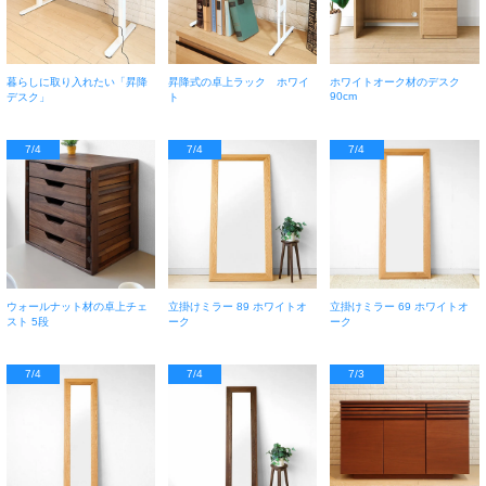
暮らしに取り入れたい「昇降
昇降式の卓上ラック ホワイ
ホワイトオーク材のデスク
90cm
デスク」
ト
7/4
7/4
7/4
ウォールナット材の卓上チェ
立掛けミラー 89 ホワイトオ
立掛けミラー 69 ホワイトオ
スト 5段
ーク
ーク
7/4
7/4
7/3