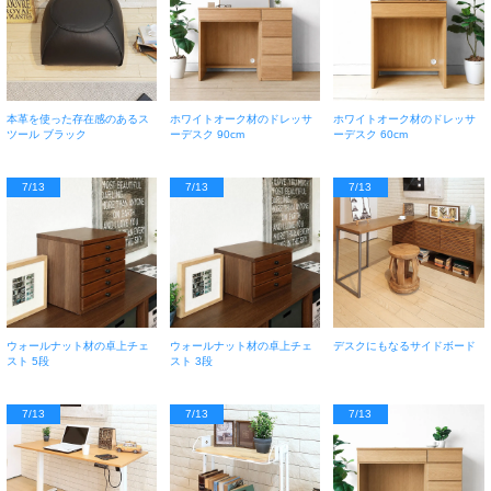
本革を使った存在感のあるス
ホワイトオーク材のドレッサ
ホワイトオーク材のドレッサ
ツール ブラック
ーデスク 90cm
ーデスク 60cm
7/13
7/13
7/13
ウォールナット材の卓上チェ
ウォールナット材の卓上チェ
デスクにもなるサイドボード
スト 5段
スト 3段
7/13
7/13
7/13