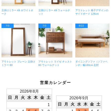
立掛けミラー 49 ホワイトオ
立掛けミラー 49 ウォールナ
アウトレット 格子デザインの
ーク
ット
サイドボード 126cm
7/3
7/3
6/22
アウトレット プレーン 立掛け
アウトレット ライゼ チェスト
ダイニングソファ（ソファベ
ミラー 89
80 ウォールナット
ンチ）幅160cm 左肘
営業カレンダー
2026年8月
日
月
火
水
木
金
土
2026年9月
日
月
火
水
木
金
土
1