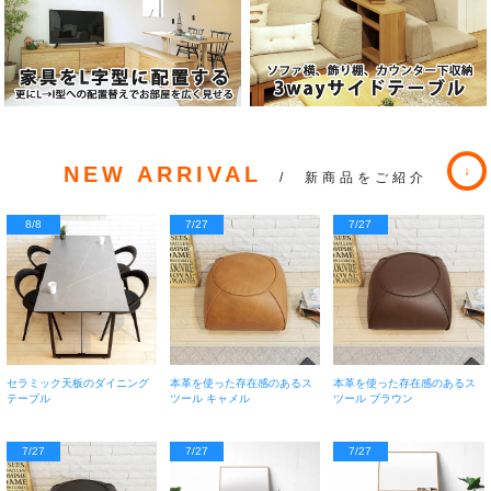
NEW ARRIVAL
/ 新商品をご紹介
8/8
7/27
7/27
セラミック天板のダイニング
本革を使った存在感のあるス
本革を使った存在感のあるス
テーブル
ツール キャメル
ツール ブラウン
7/27
7/27
7/27