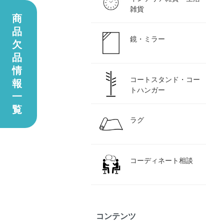
雑貨
商
品
鏡・ミラー
欠
品
情
コートスタンド・コー
報
トハンガー
一
覧
ラグ
コーディネート相談
コンテンツ