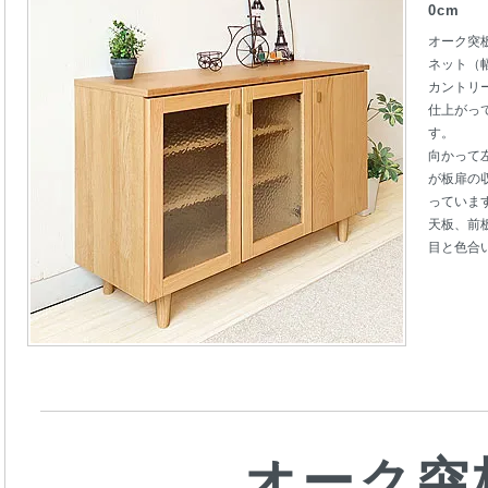
0cm
オーク突
ネット（幅
カントリ
仕上がっ
す。
向かって
が板扉の
っていま
天板、前
目と色合
オーク突