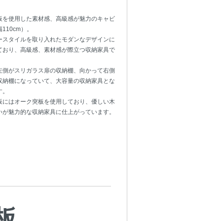
板を使用した素材感、高級感が魅力のキャビ
110cm）。
ースタイルを取り入れたモダンなデザインに
ており、高級感、素材感が際立つ収納家具で
左側がスリガラス扉の収納棚、向かって右側
収納棚になっていて、大容量の収納家具とな
す。
板にはオーク突板を使用しており、優しい木
いが魅力的な収納家具に仕上がっています。
板