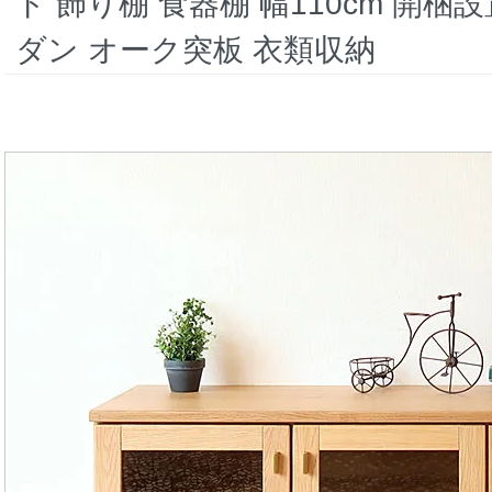
ド 飾り棚 食器棚 幅110cm 開
ダン オーク突板 衣類収納