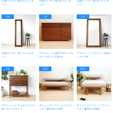
立掛けミラー 89 ホワイトオ
立掛けミラー 69 ホワイトオ
立掛けミラー 49 ホワイトオ
ーク
ーク
ーク
7/4
7/3
7/3
立掛けミラー 49 ウォールナ
アウトレット 格子デザインの
アウトレット プレーン 立掛け
ット
サイドボード 126cm
ミラー 89
7/3
6/22
6/22
アウトレット ライゼ チェスト
ダイニングソファ（ソファベ
ダイニングソファ（ソファベ
80 ウォールナット
ンチ）幅160cm 左肘
ンチ）幅80cm 肘無し