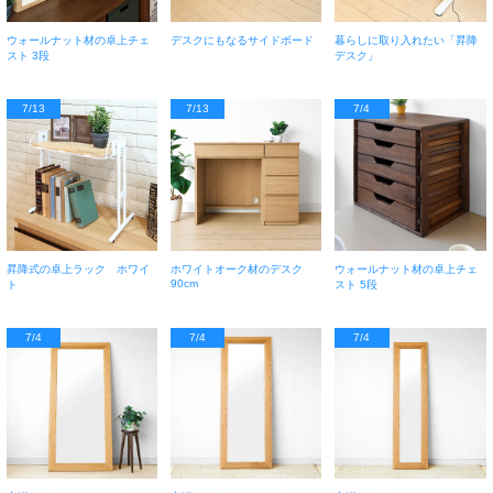
ウォールナット材の卓上チェ
デスクにもなるサイドボード
暮らしに取り入れたい「昇降
スト 3段
デスク」
7/13
7/13
7/4
昇降式の卓上ラック ホワイ
ホワイトオーク材のデスク
ウォールナット材の卓上チェ
90cm
ト
スト 5段
7/4
7/4
7/4