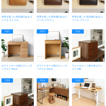
本革を使った存在感のあるス
本革を使った存在感のあるス
本革を使った存在感のあるス
ツール キャメル
ツール ブラウン
ツール ブラック
7/27
7/27
7/13
ホワイトオーク材のドレッサ
ホワイトオーク材のドレッサ
ウォールナット材の卓上チェ
ーデスク 90cm
ーデスク 60cm
スト 5段
7/13
7/13
7/13