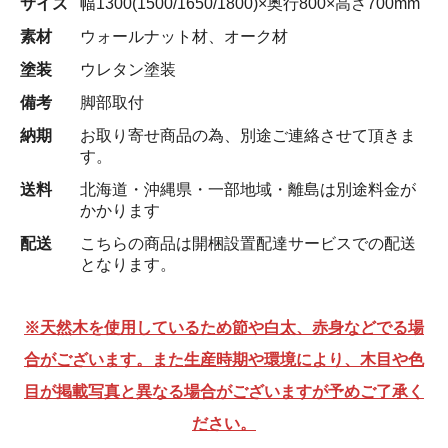
サイズ
幅1300(1500/1650/1800)×奥行800×高さ700mm
素材
ウォールナット材、オーク材
塗装
ウレタン塗装
備考
脚部取付
納期
お取り寄せ商品の為、別途ご連絡させて頂きま
す。
送料
北海道・沖縄県・一部地域・離島は別途料金が
かかります
配送
こちらの商品は開梱設置配達サービスでの配送
となります。
※天然木を使用しているため節や白太、赤身などでる場
合がございます。また生産時期や環境により、木目や色
目が掲載写真と異なる場合がございますが予めご了承く
ださい。