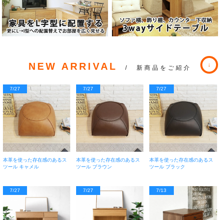
NEW ARRIVAL
/ 新商品をご紹介
7/27
7/27
7/27
本革を使った存在感のあるス
本革を使った存在感のあるス
本革を使った存在感のあるス
ツール キャメル
ツール ブラウン
ツール ブラック
7/27
7/27
7/13