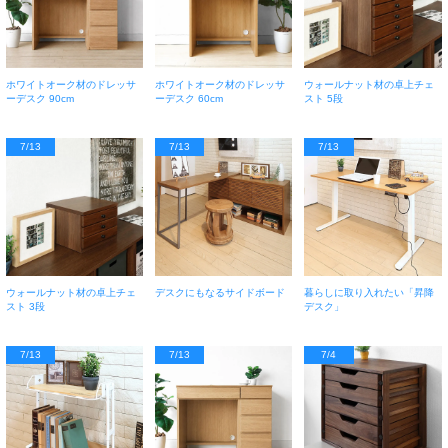
ホワイトオーク材のドレッサ
ホワイトオーク材のドレッサ
ウォールナット材の卓上チェ
ーデスク 90cm
ーデスク 60cm
スト 5段
7/13
7/13
7/13
ウォールナット材の卓上チェ
デスクにもなるサイドボード
暮らしに取り入れたい「昇降
スト 3段
デスク」
7/13
7/13
7/4