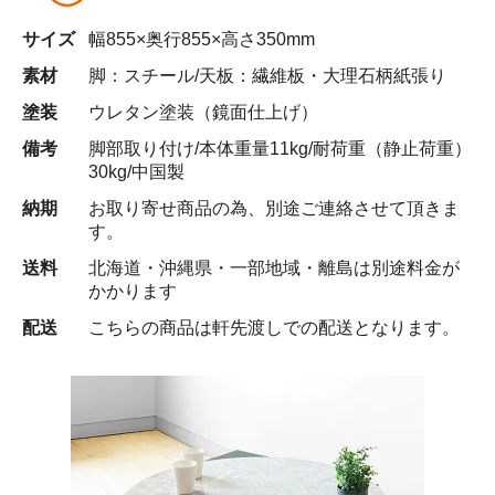
サイズ
幅855×奥行855×高さ350mm
素材
脚：スチール/天板：繊維板・大理石柄紙張り
塗装
ウレタン塗装（鏡面仕上げ）
備考
脚部取り付け/本体重量11kg/耐荷重（静止荷重）
30kg/中国製
納期
お取り寄せ商品の為、別途ご連絡させて頂きま
す。
送料
北海道・沖縄県・一部地域・離島は別途料金が
かかります
配送
こちらの商品は軒先渡しでの配送となります。