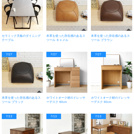
セラミック天板のダイニング
本革を使った存在感のあるス
本革を使った存在感のあるス
テーブル
ツール キャメル
ツール ブラウン
7/27
7/27
7/27
本革を使った存在感のあるス
ホワイトオーク材のドレッサ
ホワイトオーク材のドレッサ
ツール ブラック
ーデスク 90cm
ーデスク 60cm
7/13
7/13
7/13