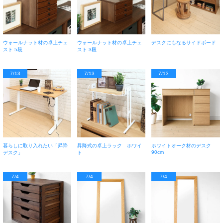
ウォールナット材の卓上チェ
ウォールナット材の卓上チェ
デスクにもなるサイドボード
スト 5段
スト 3段
7/13
7/13
7/13
暮らしに取り入れたい「昇降
昇降式の卓上ラック ホワイ
ホワイトオーク材のデスク
90cm
デスク」
ト
7/4
7/4
7/4