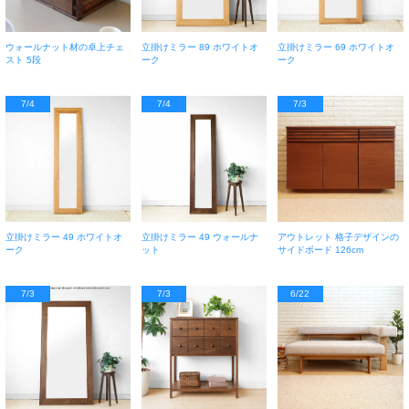
ウォールナット材の卓上チェ
立掛けミラー 89 ホワイトオ
立掛けミラー 69 ホワイトオ
スト 5段
ーク
ーク
7/4
7/4
7/3
立掛けミラー 49 ホワイトオ
立掛けミラー 49 ウォールナ
アウトレット 格子デザインの
ーク
ット
サイドボード 126cm
7/3
7/3
6/22