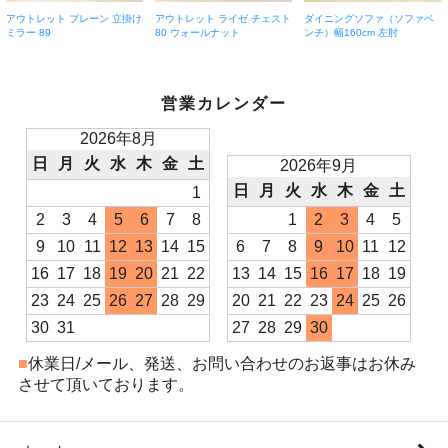
アウトレット プレーン 立掛け
アウトレット ライゼ チェスト
ダイニングソファ（ソファベ
ミラー 89
80 ウォールナット
ンチ）幅160cm 左肘
営業カレンダー
2026年8月
日
月
火
水
木
金
土
2026年9月
日
月
火
水
木
金
土
1
2
3
4
5
6
7
8
1
2
3
4
5
9
10
11
12
13
14
15
6
7
8
9
10
11
12
16
17
18
19
20
21
22
13
14
15
16
17
18
19
23
24
25
26
27
28
29
20
21
22
23
24
25
26
30
31
27
28
29
30
■
休業日/メール、発送、お問い合わせのお返事はお休み
させて頂いております。