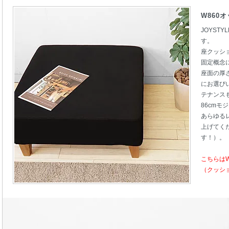
W860
JOYST
す。
座クッシ
固定概念
座面の厚
にお選び
テナンス
86cm
あらゆる
上げてく
す！）。
こちらは
（クッシ