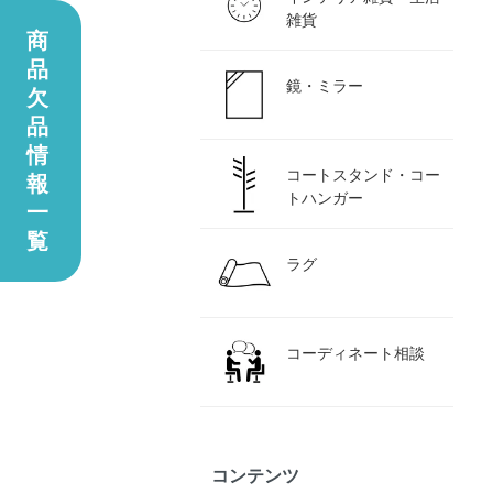
雑貨
商
品
鏡・ミラー
欠
品
情
コートスタンド・コー
報
トハンガー
一
覧
ラグ
コーディネート相談
コンテンツ