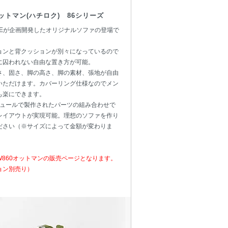
オットマン(ハチロク) 86シリーズ
YLEが企画開発したオリジナルソファの登場で
ョンと背クッションが別々になっているので
に囚われない自由な置き方が可能。
さ、固さ、脚の高さ、脚の素材、張地が自由
いただけます。カバーリング仕様なのでメン
も楽にできます。
モジュールで製作されたパーツの組み合わせで
レイアウトが実現可能。理想のソファを作り
ださい（※サイズによって金額が変わりま
W860オットマンの販売ページとなります。
ョン別売り）