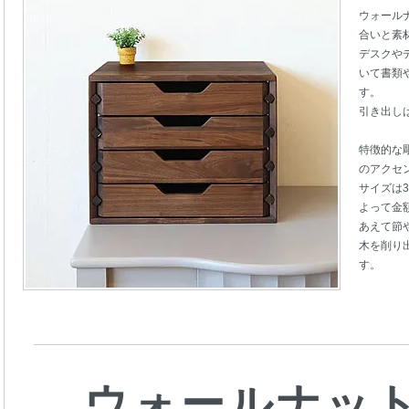
ウォール
合いと素
デスクや
いて書類
す。
引き出し
特徴的な
のアクセ
サイズは
よって金
あえて節
木を削り
す。
ウォールナッ