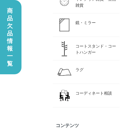
雑貨
商
品
鏡・ミラー
欠
品
情
コートスタンド・コー
報
トハンガー
一
覧
ラグ
コーディネート相談
コンテンツ