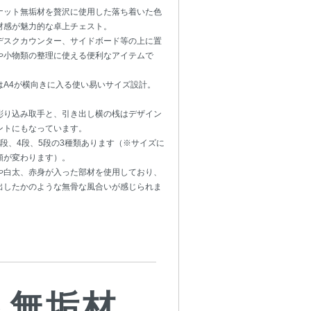
ナット無垢材を贅沢に使用した落ち着いた色
材感が魅力的な卓上チェスト。
デスクカウンター、サイドボード等の上に置
や小物類の整理に使える便利なアイテムで
はA4が横向きに入る使い易いサイズ設計。
彫り込み取手と、引き出し横の桟はデザイン
ントにもなっています。
3段、4段、5段の3種類あります（※サイズに
額が変わります）。
や白太、赤身が入った部材を使用しており、
出したかのような無骨な風合いが感じられま
ト無垢材