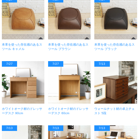
本革を使った存在感のあるス
本革を使った存在感のあるス
本革を使った存在感のあるス
ツール キャメル
ツール ブラウン
ツール ブラック
7/27
7/27
7/13
ホワイトオーク材のドレッサ
ホワイトオーク材のドレッサ
ウォールナット材の卓上チェ
ーデスク 90cm
ーデスク 60cm
スト 5段
7/13
7/13
7/13