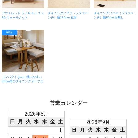
アウトレット ライゼ チェスト
ダイニングソファ（ソファベ
ダイニングソファ（ソファベ
80 ウォールナット
ンチ）幅160cm 左肘
ンチ）幅80cm 肘無し
6/22
コンパクトなのに使いやすい
80cm角のダイニングテーブル
営業カレンダー
2026年8月
日
月
火
水
木
金
土
2026年9月
日
月
火
水
木
金
土
1