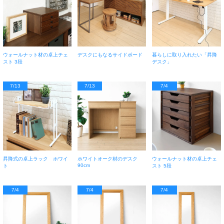
ウォールナット材の卓上チェ
デスクにもなるサイドボード
暮らしに取り入れたい「昇降
スト 3段
デスク」
7/13
7/13
7/4
昇降式の卓上ラック ホワイ
ホワイトオーク材のデスク
ウォールナット材の卓上チェ
90cm
ト
スト 5段
7/4
7/4
7/4