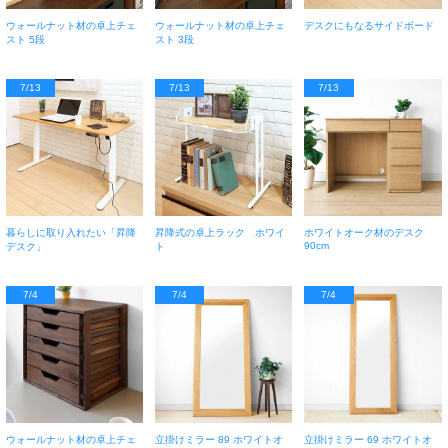
ウォールナット材の卓上チェ
ウォールナット材の卓上チェ
デスクにもなるサイドボード
スト 5段
スト 3段
7/13
7/13
7/13
暮らしに取り入れたい「昇降
昇降式の卓上ラック ホワイ
ホワイトオーク材のデスク
90cm
デスク」
ト
7/4
7/4
7/4
ウォールナット材の卓上チェ
立掛けミラー 89 ホワイトオ
立掛けミラー 69 ホワイトオ