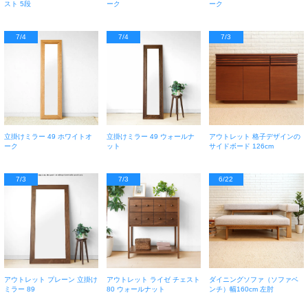
スト 5段
ーク
ーク
7/4
7/4
7/3
立掛けミラー 49 ホワイトオ
立掛けミラー 49 ウォールナ
アウトレット 格子デザインの
ーク
ット
サイドボード 126cm
7/3
7/3
6/22
アウトレット プレーン 立掛け
アウトレット ライゼ チェスト
ダイニングソファ（ソファベ
ミラー 89
80 ウォールナット
ンチ）幅160cm 左肘