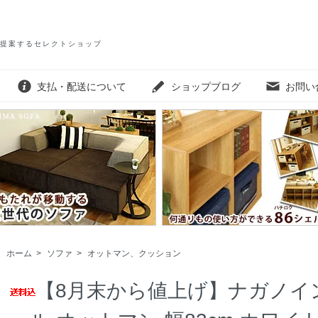
提案するセレクトショップ
支払・配送について
ショップブログ
お問い
ホーム
>
ソファ
>
オットマン、クッション
【8月末から値上げ】ナガノインテ