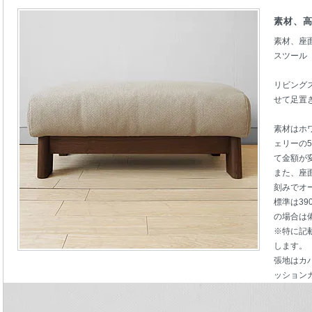
素材、
素材、座
スツール
リビング
せて足置
素材はホ
ェリーの
て金額が
また、座面
刻みでオ
標準は3
の場合は
※特に記
します。
張地はカ
ッション