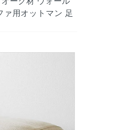
イトオーク材 ウォール
ファ用オットマン 足