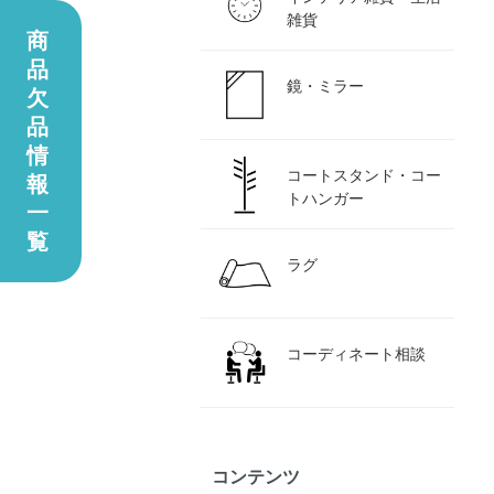
雑貨
商
品
鏡・ミラー
欠
品
情
コートスタンド・コー
報
トハンガー
一
覧
ラグ
コーディネート相談
コンテンツ