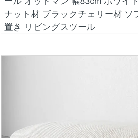
ール オットマン 幅83cm ホワ
ナット材 ブラックチェリー材 ソ
置き リビングスツール