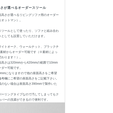
高さが選べるオーダースツール
面高さが選べるリビングソファ用のオーダー
（オットマン）。
スツールとして使ったり、ソファと組み合わ
きとしても設置していただけます。
ワイトオーク、ウォールナット、ブラックチ
5素材からオーダー可能です（※素材によっ
変わります！）。
高さは320mmから420mmの範囲で10mm
ーダー可能です。
90mmになりますので他の座面高さをご希望
備考欄にご希望の座面高さをご記載下さい。
載のない場合は座面高さ390mmで製作いた
バーリングタイプなので汚してしまってもク
カバーの洗濯ができるので便利です。