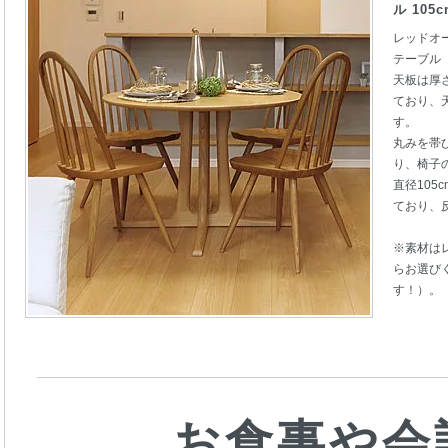
ル 105c
レッドオ
テーブル
天板は厚
ており、
す。
丸みを帯
り、椅子
直径10
ており、
※素材は
らお選び
す！）。
お食事や会