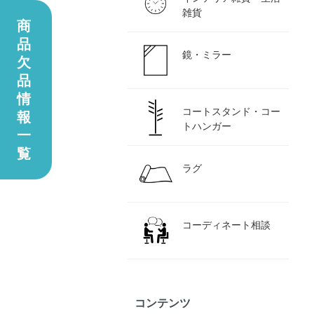
雑貨
商
品
鏡・ミラー
欠
品
情
コートスタンド・コー
報
トハンガー
一
覧
ラグ
コーディネート相談
コンテンツ