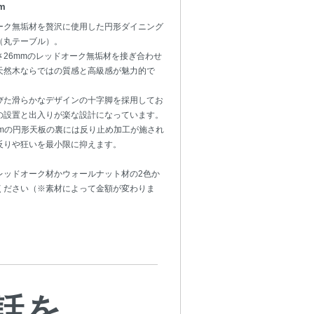
m
ーク無垢材を贅沢に使用した円形ダイニング
（丸テーブル）。
さ26mmのレッドオーク無垢材を接ぎ合わせ
天然木ならではの質感と高級感が魅力的で
びた滑らかなデザインの十字脚を採用してお
の設置と出入りが楽な設計になっています。
5cmの円形天板の裏には反り止め加工が施され
反りや狂いを最小限に抑えます。
レッドオーク材かウォールナット材の2色か
ください（※素材によって金額が変わりま
話を