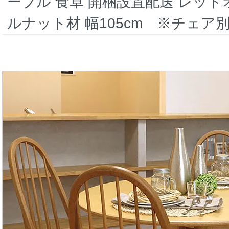
ーブル 食卓 開梱設置配送 レッド
ルナット材 幅105cm ※チェア