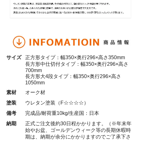
サイズ
正方形タイプ：幅350×奥行296×高さ350mm
長方形中仕切付タイプ：幅350×奥行296×高さ
700mm
長方形大4段タイプ：幅350×奥行296×高さ
1050mm
素材
オーク材
塗装
ウレタン塗装（F☆☆☆☆）
備考
完成品/耐荷重10kg/生産国：日本
納期
正式ご注文後約30日程かかります。（※年末年
始やお盆、ゴールデンウィーク等の長期休暇時
期は、納期が余分にかかりますのでご了承下さ