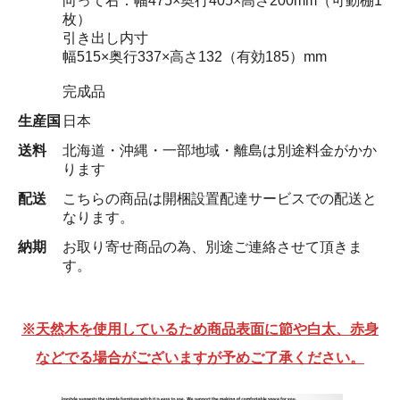
向って右：幅475×奥行405×高さ200mm（可動棚1
枚）
引き出し内寸
幅515×奥行337×高さ132（有効185）mm
完成品
生産国
日本
送料
北海道・沖縄・一部地域・離島は別途料金がかか
ります
配送
こちらの商品は開梱設置配達サービスでの配送と
なります。
納期
お取り寄せ商品の為、別途ご連絡させて頂きま
す。
※天然木を使用しているため商品表面に節や白太、赤身
などでる場合がございますが予めご了承ください。