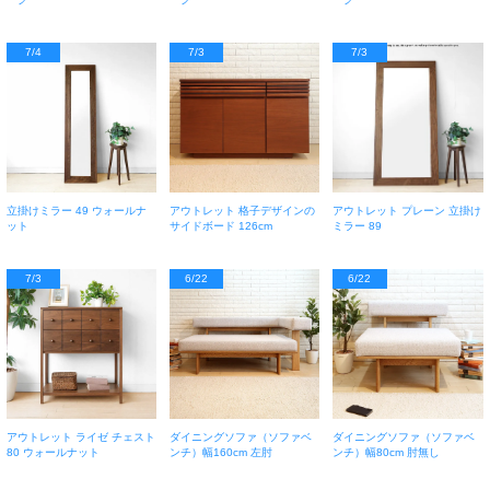
7/4
7/3
7/3
立掛けミラー 49 ウォールナ
アウトレット 格子デザインの
アウトレット プレーン 立掛け
ット
サイドボード 126cm
ミラー 89
7/3
6/22
6/22
アウトレット ライゼ チェスト
ダイニングソファ（ソファベ
ダイニングソファ（ソファベ
80 ウォールナット
ンチ）幅160cm 左肘
ンチ）幅80cm 肘無し