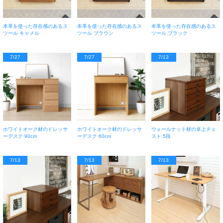
本革を使った存在感のあるス
本革を使った存在感のあるス
本革を使った存在感のあるス
ツール キャメル
ツール ブラウン
ツール ブラック
7/27
7/27
7/13
ホワイトオーク材のドレッサ
ホワイトオーク材のドレッサ
ウォールナット材の卓上チェ
ーデスク 90cm
ーデスク 60cm
スト 5段
7/13
7/13
7/13