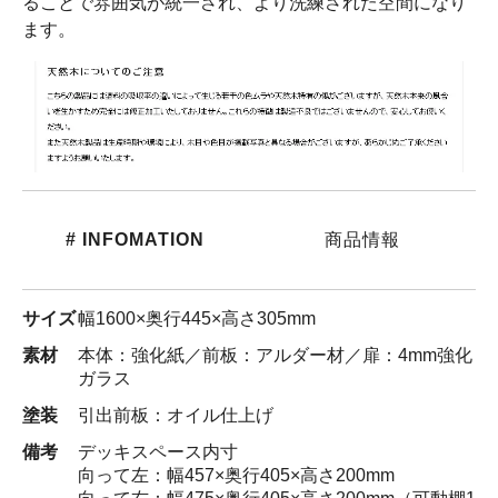
ることで雰囲気が統一され、より洗練された空間になり
ます。
# INFOMATION
商品情報
サイズ
幅1600×奥行445×高さ305mm
素材
本体：強化紙／前板：アルダー材／扉：4mm強化
ガラス
塗装
引出前板：オイル仕上げ
備考
デッキスペース内寸
向って左：幅457×奥行405×高さ200mm