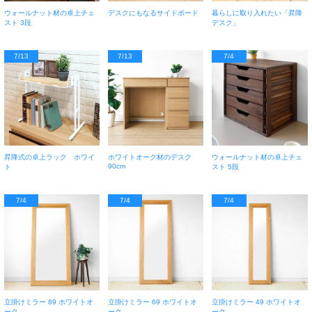
ウォールナット材の卓上チェ
デスクにもなるサイドボード
暮らしに取り入れたい「昇降
スト 3段
デスク」
7/13
7/13
7/4
昇降式の卓上ラック ホワイ
ホワイトオーク材のデスク
ウォールナット材の卓上チェ
90cm
ト
スト 5段
7/4
7/4
7/4
立掛けミラー 89 ホワイトオ
立掛けミラー 69 ホワイトオ
立掛けミラー 49 ホワイトオ
ーク
ーク
ーク